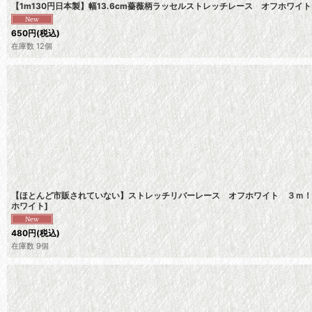
【1m130円日本製】幅13.6cm薔薇柄ラッセルストレッチレース オフホワイ
650
円
(税込)
在庫数 12個
【ほとんど市販されていない】ストレッチリバーレース オフホワイト ３ｍ！幅
ホワイト
]
480
円
(税込)
在庫数 9個