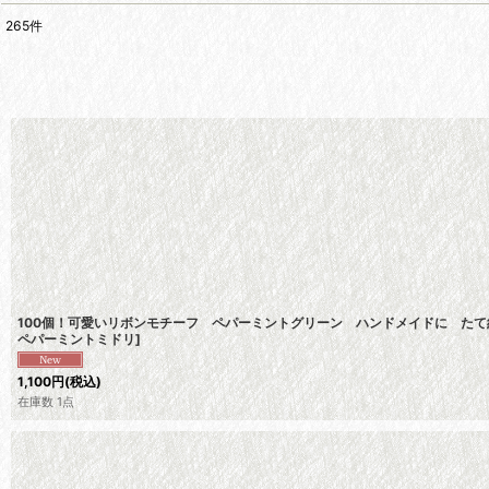
265
件
表示数
:
在庫あり
並び順
:
100個！可愛いリボンモチーフ ペパーミントグリーン ハンドメイドに たて約
ペパーミントミドリ
]
1,100
円
(税込)
在庫数 1点