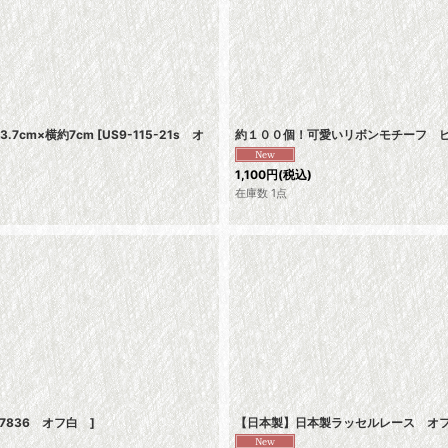
7cm×横約7cm
[
US9-115-21s オ
約１００個！可愛いリボンモチーフ ピン
1,100
円
(税込)
在庫数 1点
7836 オフ白
]
【日本製】日本製ラッセルレース オフホ