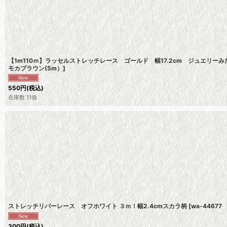
【1m110ｍ】ラッセルストレッチレース ゴールド 幅17.2cm ジュエリー
モカブラウン(5m）
]
550
円
(税込)
在庫数 11個
ストレッチリバーレース オフホワイト ３ｍ！幅2.4cmスカラ柄
[
wa-4467
300
円
(税込)