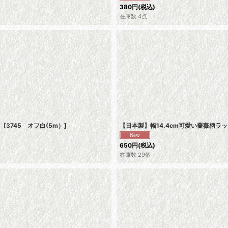
380
円
(税込)
在庫数 4点
ｍ
[
3745 オフ白(5m）
]
【日本製】幅14.4cm可愛い薔薇柄
650
円
(税込)
在庫数 29個