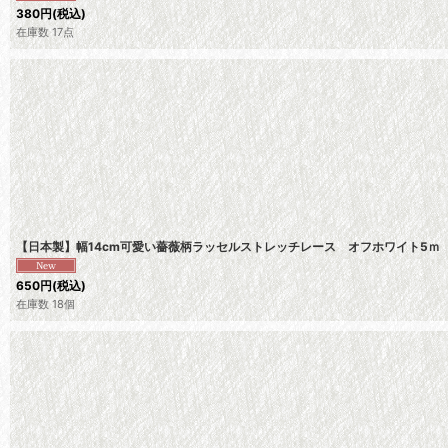
380
円
(税込)
在庫数 17点
【日本製】幅14cm可愛い薔薇柄ラッセルストレッチレース オフホワイト5
650
円
(税込)
在庫数 18個