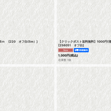
ト5ｍ
[
220 オフ白(5m）
]
【クリックポスト送料無料】1000円
[
256051 オフ白
]
1,000
円
(税込)
在庫数 1個