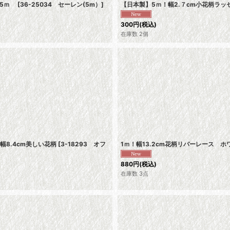
ト5ｍ
[
36-25034 セーレン(5m）
]
【日本製】5ｍ！幅2.７cm小花柄ラ
300
円
(税込)
在庫数 2個
8.4cm美しい花柄
[
3-18293 オフ
1ｍ！幅13.2cm花柄リバーレース 
880
円
(税込)
在庫数 3点