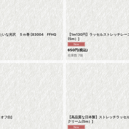
みたいな光沢 ５ｍ巻
[
83004 FFHQ
【1m130円】ラッセルストレッチレー
(5m）
]
650
円
(税込)
在庫数 7個
7 オフ白
]
【高品質な日本製】ストレッチラッセルレ
クリーム(5m）
]