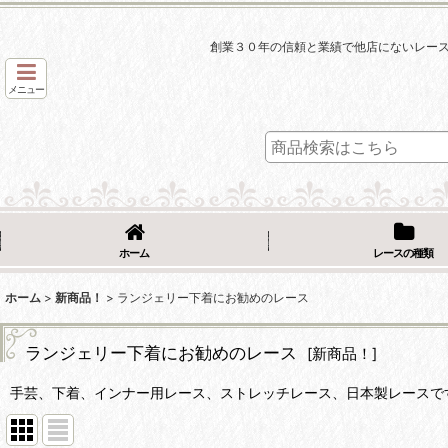
創業３０年の信頼と業績で他店にないレー
メニュー
ホーム
レースの種類
ホーム
>
新商品！
>
ランジェリー下着にお勧めのレース
ランジェリー下着にお勧めのレース
[
新商品！
]
手芸、下着、インナー用レース、ストレッチレース、日本製レースで