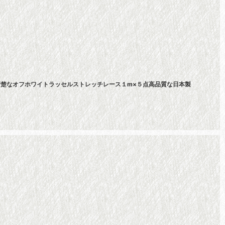
!清楚なオフホワイトラッセルストレッチレース１m×５点高品質な日本製