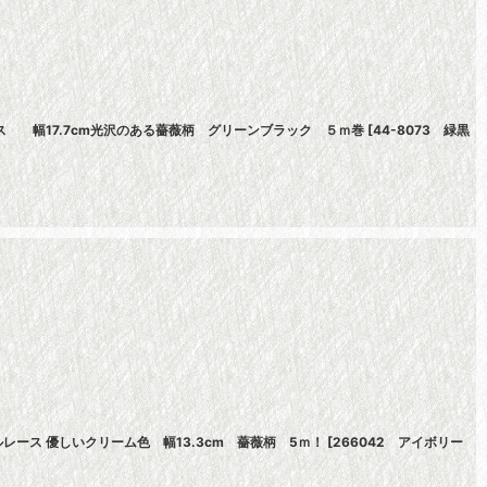
ス 幅17.7cm光沢のある薔薇柄 グリーンブラック ５ｍ巻
[
44-8073 緑黒
ース 優しいクリーム色 幅13.3cm 薔薇柄 5ｍ！
[
266042 アイボリー