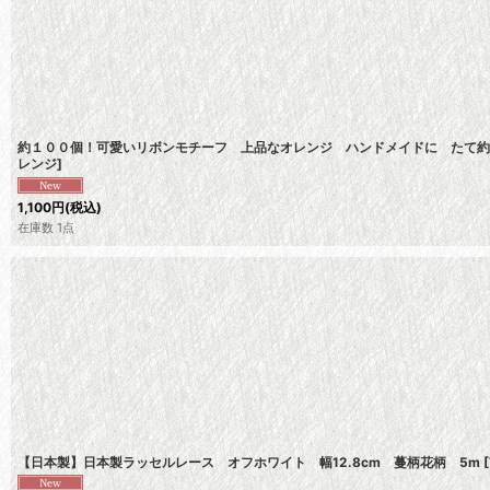
約１００個！可愛いリボンモチーフ 上品なオレンジ ハンドメイドに たて約3.
レンジ
]
1,100
円
(税込)
在庫数 1点
【日本製】日本製ラッセルレース オフホワイト 幅12.8cm 蔓柄花柄 5m
[