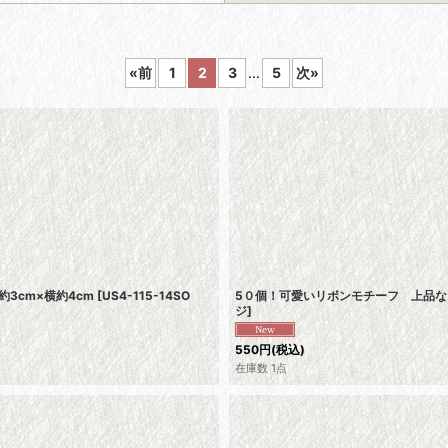
«
前
1
2
3
...
5
次
»
絞り込む
3cm×横約4cm
[
US4-115-14SO
5０個！可愛いリボンモチーフ 上品なオ
ジ
]
550
円
(税込)
在庫数 1点