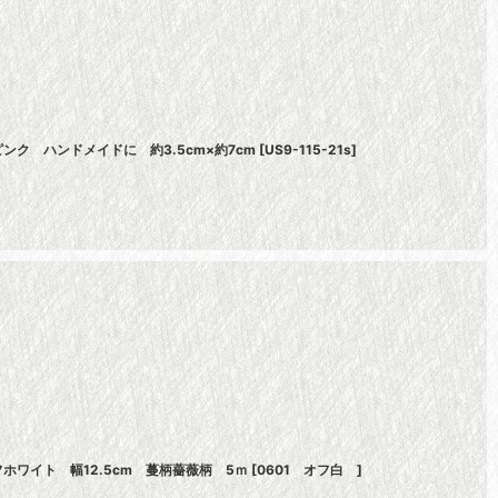
ク ハンドメイドに 約3.5cm×約7cm
[
US9-115-21s
]
ワイト 幅12.5cm 蔓柄薔薇柄 5ｍ
[
0601 オフ白
]