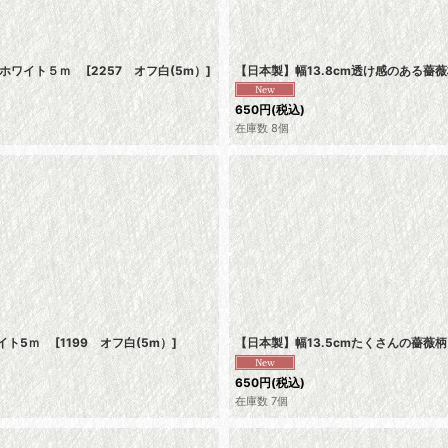
オフホワイト５ｍ
[
2257 オフ白(5m）
]
【日本製】幅13.8cm透け感のある
650
円
(税込)
在庫数 8個
ワイト5ｍ
[
1199 オフ白(5m）
]
【日本製】幅13.5cmたくさんの薔
650
円
(税込)
在庫数 7個