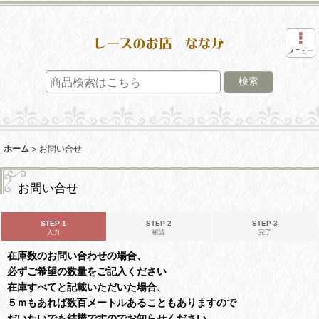
メニュー
検索
ホーム
>
お問い合せ
お問い合せ
STEP 1
STEP 2
STEP 3
入力
確認
完了
在庫数のお問い合わせの場合、
必ずご希望の数量をご記入ください
在庫すべてと記載いただいた場合、
５ｍもあれば数百メートルあることもありますので
だいたいでも結構ですのでお知らせください