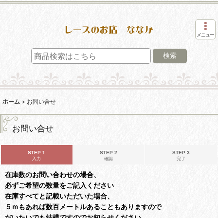
メニュー
検索
ホーム
>
お問い合せ
お問い合せ
STEP 1
STEP 2
STEP 3
入力
確認
完了
在庫数のお問い合わせの場合、
必ずご希望の数量をご記入ください
在庫すべてと記載いただいた場合、
５ｍもあれば数百メートルあることもありますので
だいたいでも結構ですのでお知らせください