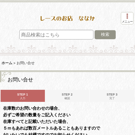
メニュー
検索
ホーム
>
お問い合せ
お問い合せ
STEP 1
STEP 2
STEP 3
入力
確認
完了
在庫数のお問い合わせの場合、
必ずご希望の数量をご記入ください
在庫すべてと記載いただいた場合、
５ｍもあれば数百メートルあることもありますので
だいたいでも結構ですのでお知らせください