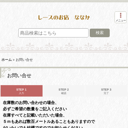
メニュー
検索
ホーム
>
お問い合せ
お問い合せ
STEP 1
STEP 2
STEP 3
入力
確認
完了
在庫数のお問い合わせの場合、
必ずご希望の数量をご記入ください
在庫すべてと記載いただいた場合、
５ｍもあれば数百メートルあることもありますので
だいたいでも結構ですのでお知らせください