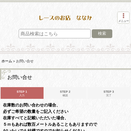
メニュー
検索
ホーム
>
お問い合せ
お問い合せ
STEP 1
STEP 2
STEP 3
入力
確認
完了
在庫数のお問い合わせの場合、
必ずご希望の数量をご記入ください
在庫すべてと記載いただいた場合、
５ｍもあれば数百メートルあることもありますので
だいたいでも結構ですのでお知らせください