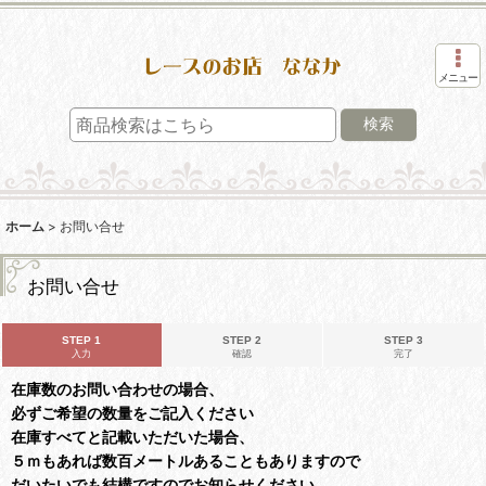
メニュー
検索
ホーム
>
お問い合せ
お問い合せ
STEP 1
STEP 2
STEP 3
入力
確認
完了
在庫数のお問い合わせの場合、
必ずご希望の数量をご記入ください
在庫すべてと記載いただいた場合、
５ｍもあれば数百メートルあることもありますので
だいたいでも結構ですのでお知らせください