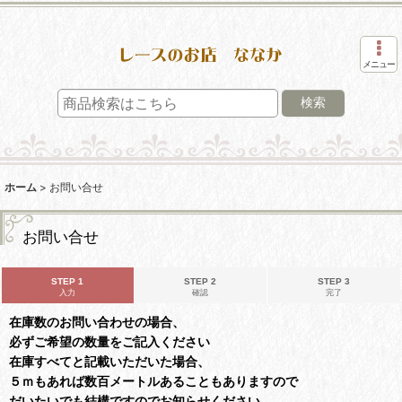
メニュー
検索
ホーム
>
お問い合せ
お問い合せ
STEP 1
STEP 2
STEP 3
入力
確認
完了
在庫数のお問い合わせの場合、
必ずご希望の数量をご記入ください
在庫すべてと記載いただいた場合、
５ｍもあれば数百メートルあることもありますので
だいたいでも結構ですのでお知らせください