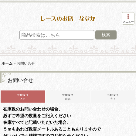
メニュー
検索
ホーム
>
お問い合せ
お問い合せ
STEP 1
STEP 2
STEP 3
入力
確認
完了
在庫数のお問い合わせの場合、
必ずご希望の数量をご記入ください
在庫すべてと記載いただいた場合、
５ｍもあれば数百メートルあることもありますので
だいたいでも結構ですのでお知らせください