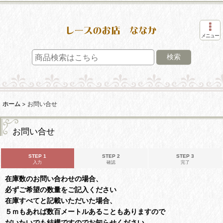
メニュー
検索
ホーム
>
お問い合せ
お問い合せ
STEP 1
STEP 2
STEP 3
入力
確認
完了
在庫数のお問い合わせの場合、
必ずご希望の数量をご記入ください
在庫すべてと記載いただいた場合、
５ｍもあれば数百メートルあることもありますので
だいたいでも結構ですのでお知らせください