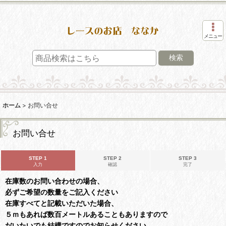
メニュー
検索
ホーム
>
お問い合せ
お問い合せ
STEP 1
STEP 2
STEP 3
入力
確認
完了
在庫数のお問い合わせの場合、
必ずご希望の数量をご記入ください
在庫すべてと記載いただいた場合、
５ｍもあれば数百メートルあることもありますので
だいたいでも結構ですのでお知らせください