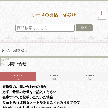
メニュー
検索
ホーム
>
お問い合せ
お問い合せ
STEP 1
STEP 2
STEP 3
入力
確認
完了
在庫数のお問い合わせの場合、
必ずご希望の数量をご記入ください
在庫すべてと記載いただいた場合、
５ｍもあれば数百メートルあることもありますので
だいたいでも結構ですのでお知らせください