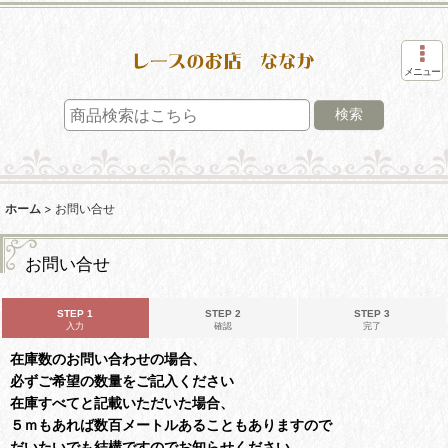
メニュー
検索
ホーム
>
お問い合せ
お問い合せ
STEP 1
STEP 2
STEP 3
入力
確認
完了
在庫数のお問い合わせの場合、
必ずご希望の数量をご記入ください
在庫すべてと記載いただいた場合、
５ｍもあれば数百メートルあることもありますので
だいたいでも結構ですのでお知らせください