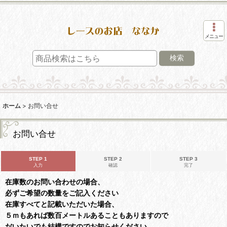
メニュー
検索
ホーム
>
お問い合せ
お問い合せ
STEP 1
STEP 2
STEP 3
入力
確認
完了
在庫数のお問い合わせの場合、
必ずご希望の数量をご記入ください
在庫すべてと記載いただいた場合、
５ｍもあれば数百メートルあることもありますので
だいたいでも結構ですのでお知らせください