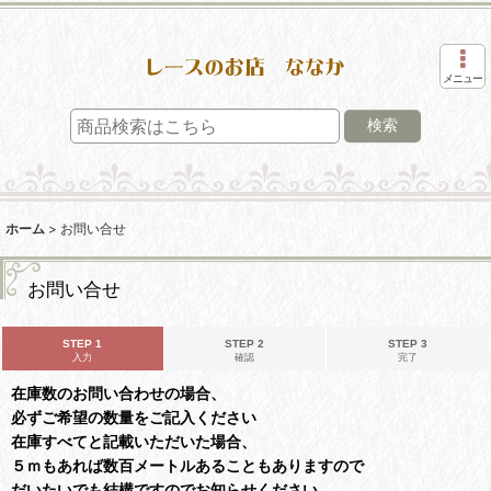
メニュー
検索
ホーム
>
お問い合せ
お問い合せ
STEP 1
STEP 2
STEP 3
入力
確認
完了
在庫数のお問い合わせの場合、
必ずご希望の数量をご記入ください
在庫すべてと記載いただいた場合、
５ｍもあれば数百メートルあることもありますので
だいたいでも結構ですのでお知らせください