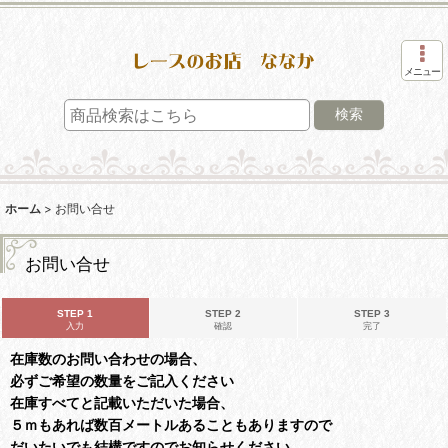
メニュー
検索
ホーム
>
お問い合せ
お問い合せ
STEP 1
STEP 2
STEP 3
入力
確認
完了
在庫数のお問い合わせの場合、
必ずご希望の数量をご記入ください
在庫すべてと記載いただいた場合、
５ｍもあれば数百メートルあることもありますので
だいたいでも結構ですのでお知らせください