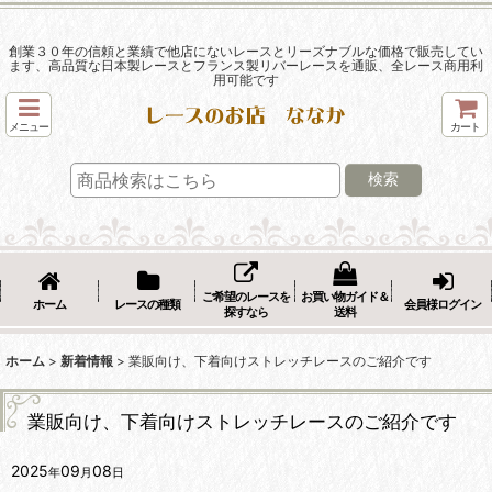
創業３０年の信頼と業績で他店にないレースとリーズナブルな価格で販売してい
ます、高品質な日本製レースとフランス製リバーレースを通販、全レース商用利
用可能です
メニュー
カート
検索
ご希望のレースを
お買い物ガイド＆
ホーム
レースの種類
会員様ログイン
探すなら
送料
ホーム
>
新着情報
>
業販向け、下着向けストレッチレースのご紹介です
業販向け、下着向けストレッチレースのご紹介です
2025
09
08
年
月
日