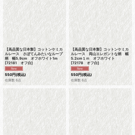
【高品質な日本製】コットンケミカ
【高品質な日本製】コットンケミカ
ルレース さぼてんみたいなループ
ルレース 両山エレガントな柄 幅
柄 幅5.9cm オフホワイト1m
5.2cm１ｍ オフホワイト
[
72181 オフ白
]
[
72178 オフ白
]
550
円
(税込)
550
円
(税込)
在庫数 6点
在庫数 6点