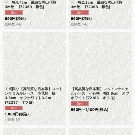
ー 幅4.4cm 繊細な両山花柄
ー 幅2.2cm 繊細な両山花柄
3m巻
[
72369 銀色
]
3m巻
[
72368 銀色
]
990
円
(税込)
990
円
(税込)
在庫数 2点
在庫数 6点
１点限り【高品質な日本製】コット
【高品質な日本製】コットンケミカ
ンケミカルレース 小花柄 幅
ルレース 小花柄 幅3.8cm オフ
3.5cm オフホワイト3.2ｍ
ホワイト
[
72183 オフ白
]
[
72297 オフ白
]
550
円
～1,100
円
(税込)
1,860
円
(税込)
在庫数 1点