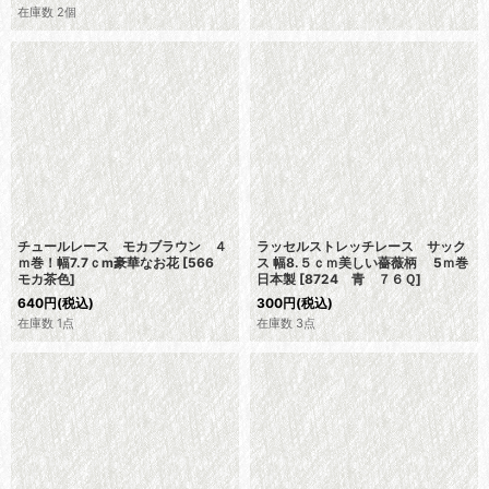
在庫数 2個
チュールレース モカブラウン ４
ラッセルストレッチレース サック
ｍ巻！幅7.7ｃm豪華なお花
[
566
ス 幅8.５ｃｍ美しい薔薇柄 5ｍ巻
モカ茶色
]
日本製
[
8724 青 ７６Ｑ
]
640
円
(税込)
300
円
(税込)
在庫数 1点
在庫数 3点