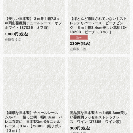
【美しい日本製】３ｍ巻！幅7.8ｃ
【ほとんど市販されていない】スト
ｍ両山薔薇柄チュールレース オフ
レッチリバーレース ピーチピン
ホワイト
[
87026 オフ白
]
ク ３ｍ！幅8.4cm美しい花柄
[
3-
18293 ピーチ（３ｍ）
]
1,000
円
(税込)
在庫数 6点
330
円
(税込)
在庫数 3個
【繊細な日本製】チュールレース
高品質な日本製５ｍ！幅5.8cm美し
シルバー 葉っぱ柄 幅6.3cm バ
い薔薇柄ラッセルストレッチレー
レエ衣装に 日本製3mボタニカル
ス ワイン
[
37355 ワイン紫
]
レース（３ｍ）
[
72383 銀リボン
300
円
(税込)
（３ｍ）
]