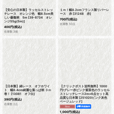
【安心の日本製】ラッセルストレッ
１ｍ！幅8.2cmフランス製リバーレ
チレース オレンジ色 幅8.5cm美
ース 赤
[
31248 赤
]
しい薔薇柄 5m
[
39-8734 オレ
700
円
(税込)
ンジ55g(5m)
]
在庫数 50点
400
円
(税込)
在庫数 3個
【日本製】綿レース オフホワイ
【クリックポスト送料無料】1000
ト 幅6.4cm綺麗な葉っぱ柄 ３ｍ
円!グレー赤ピンク紫茶色のラッセル
巻！
[
13081 オフ白
]
ストレッチレース2m×6点セット高
品質な日本製
[
251020ピンク灰色
390
円
(税込)
ベージュレッド
]
在庫数 2点
1,000
円
(税込)