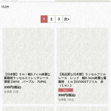
152
件
表示数
:
1
2
3
次
»
在庫あり
並び順
:
絞り込む
【日本製】５ｍ！幅5.7ｃｍ綺麗な
【高品質な日本製】ラッセルフリル
薔薇柄ラッセルストレッチレース
レース レッド 幅8.3cm綺麗な薔
薄紫
[
3610 パープル 7UPA
]
薇柄 １ｍ
[
531002Tフリル 赤
（１ｍ）
]
330
円
(税込)
在庫数 12個
300
円
(税込)
在庫数 110点