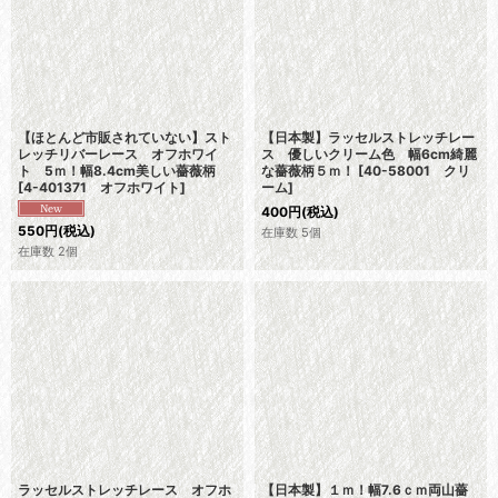
【ほとんど市販されていない】スト
【日本製】ラッセルストレッチレー
レッチリバーレース オフホワイ
ス 優しいクリーム色 幅6cm綺麗
ト 5ｍ！幅8.4cm美しい薔薇柄
な薔薇柄５ｍ！
[
40-58001 クリ
[
4-401371 オフホワイト
]
ーム
]
400
円
(税込)
550
円
(税込)
在庫数 5個
在庫数 2個
ラッセルストレッチレース オフホ
【日本製】１ｍ！幅7.6ｃｍ両山薔