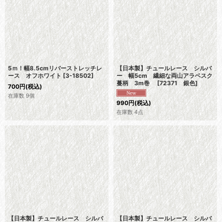
5ｍ！幅8.5cmリバーストレッチレ
【日本製】チュールレース シルバ
ース オフホワイト
[
3-18502
]
ー 幅5cm 繊細な両山アラベスク
蔓柄 3m巻
[
72371 銀色
]
700
円
(税込)
在庫数 9個
990
円
(税込)
在庫数 4点
【日本製】チュールレース シルバ
【日本製】チュールレース シルバ