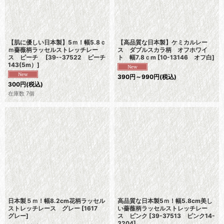
【肌に優しい日本製】5ｍ！幅5.8ｃ
【高品質な日本製】ケミカルレー
ｍ薔薇柄ラッセルストレッチレー
ス ダブルスカラ柄 オフホワイ
ス ピーチ
[
39--37522 ピーチ
ト 幅7.8ｃm
[
10-13146 オフ白
]
143(5m）
]
390
円
～990
円
(税込)
300
円
(税込)
在庫数 7個
日本製５ｍ！幅8.2cm花柄ラッセル
高品質な日本製5ｍ！幅5.8cm美し
ストレッチレース グレー
[
1617
い薔薇柄ラッセルストレッチレー
グレー
]
ス ピンク
[
39-37513 ピンク14-
3204
]