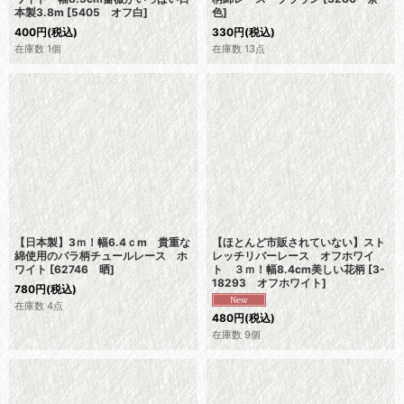
本製3.8m
[
5405 オフ白
]
色
]
400
円
(税込)
330
円
(税込)
在庫数 1個
在庫数 13点
【日本製】3ｍ！幅6.4ｃm 貴重な
【ほとんど市販されていない】スト
綿使用のバラ柄チュールレース ホ
レッチリバーレース オフホワイ
ワイト
[
62746 晒
]
ト ３ｍ！幅8.4cm美しい花柄
[
3-
18293 オフホワイト
]
780
円
(税込)
在庫数 4点
480
円
(税込)
在庫数 9個