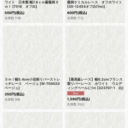
ワイト 日本製 幅7.6ｃｍ薔薇柄 5
薇柄ケミカルレース オフホワイト
ｍ！
[
7516 オフ白
]
[
30-12454オフ白(1m)
]
500
円
(税込)
600
円
(税込)
在庫数 11個
在庫数 17点
５ｍ！幅5.4cm小花柄リバーストレ
【最高級レース】幅6.2cmフランス
ッチレース ベージュ
[
W-704020
製リバーレース ホワイト ウエデ
ベージュ
]
ィングベールに1ｍ
[
323707-1 白
]
350
円
(税込)
1,590
円
(税込)
在庫数 9個
在庫数 39点