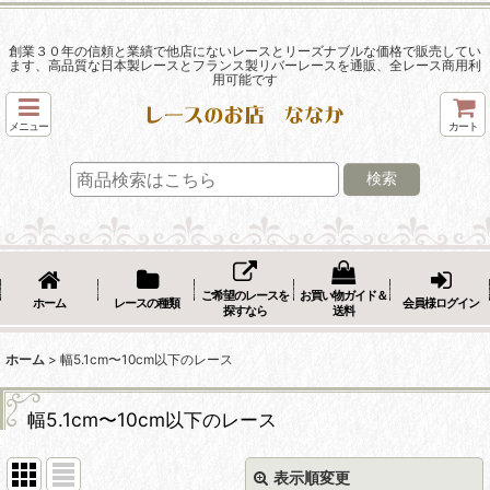
創業３０年の信頼と業績で他店にないレースとリーズナブルな価格で販売してい
ます、高品質な日本製レースとフランス製リバーレースを通販、全レース商用利
用可能です
メニュー
カート
検索
ご希望のレースを
お買い物ガイド＆
ホーム
レースの種類
会員様ログイン
探すなら
送料
ホーム
>
幅5.1cm〜10cm以下のレース
幅5.1cm〜10cm以下のレース
表示順変更
閉じる