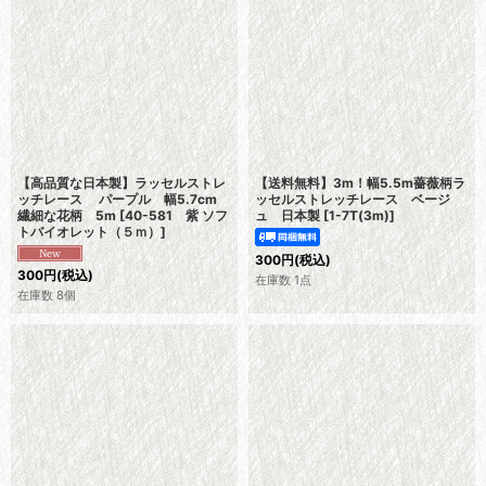
【高品質な日本製】ラッセルストレ
【送料無料】3m！幅5.5m薔薇柄ラ
ッチレース パープル 幅5.7cm
ッセルストレッチレース ベージ
繊細な花柄 5m
[
40-581 紫 ソフ
ュ 日本製
[
1-7T(3m)
]
トバイオレット（５ｍ）
]
300
円
(税込)
300
円
(税込)
在庫数 1点
在庫数 8個