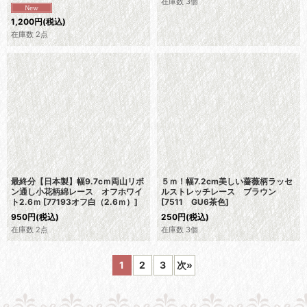
在庫数 3個
1,200
円
(税込)
在庫数 2点
最終分【日本製】幅9.7cｍ両山リボ
５ｍ！幅7.2cm美しい薔薇柄ラッセ
ン通し小花柄綿レース オフホワイ
ルストレッチレース ブラウン
ト2.6ｍ
[
77193オフ白（2.6ｍ）
]
[
7511 GU6茶色
]
950
円
(税込)
250
円
(税込)
在庫数 2点
在庫数 3個
1
2
3
次
»