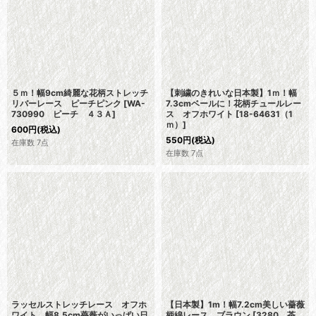
５ｍ！幅9cm綺麗な花柄ストレッチ
【刺繍のきれいな日本製】1ｍ！幅
リバーレース ピーチピンク
[
WA-
7.3cmベールに！花柄チュールレー
730990 ピーチ ４３Ａ
]
ス オフホワイト
[
18-64631（1
ｍ）
]
600
円
(税込)
550
円
(税込)
在庫数 7点
在庫数 7点
ラッセルストレッチレース オフホ
【日本製】1m！幅7.2cm美しい薔薇
ワイト 幅8.5cm薔薇がいっぱい日
柄綿レース ブラウン
[
3280 茶