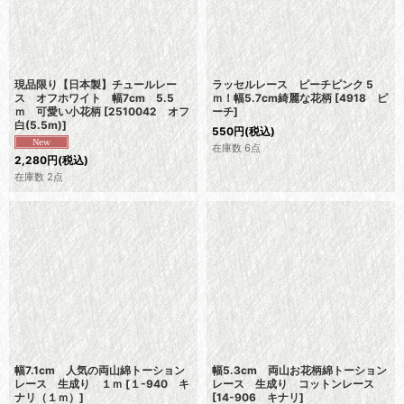
現品限り【日本製】チュールレー
ラッセルレース ピーチピンク 5
ス オフホワイト 幅7cm 5.5
ｍ！幅5.7cm綺麗な花柄
[
4918 ピ
ｍ 可愛い小花柄
[
2510042 オフ
ーチ
]
白(5.5m)
]
550
円
(税込)
在庫数 6点
2,280
円
(税込)
在庫数 2点
幅7.1cm 人気の両山綿トーション
幅5.3cm 両山お花柄綿トーション
レース 生成り １ｍ
[
１-940 キ
レース 生成り コットンレース
ナリ（１ｍ）
]
[
14-906 キナリ
]