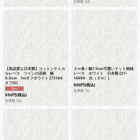
在庫数 3点
【高品質な日本製】コットンケミカ
３ｍ巻！幅7.5cm可愛いドット柄綿
ルレース ツインの花柄 幅
レース ホワイト 日本製
[
27-
5.5cm 1mオフホワイト
[
72164
14980 白（３ｍ）
]
オフ白
]
500
円
(税込)
在庫数 7点
550
円
(税込)
在庫数 5点