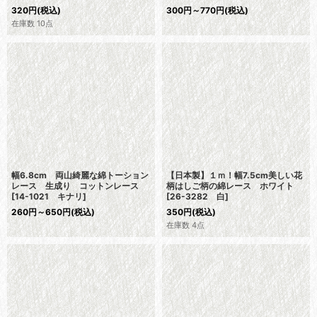
320
円
(税込)
300
円
～770
円
(税込)
在庫数 10点
幅6.8cm 両山綺麗な綿トーション
【日本製】１ｍ！幅7.5cm美しい花
レース 生成り コットンレース
柄はしご柄の綿レース ホワイト
[
14-1021 キナリ
]
[
26-3282 白
]
260
円
～650
円
(税込)
350
円
(税込)
在庫数 4点