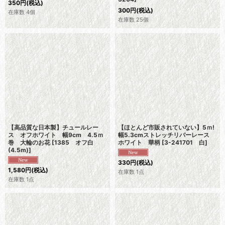
350
円
(税込)
300
円
(税込)
在庫数 4個
在庫数 25個
【高品質な日本製】チュールレー
【ほとんど市販されていない】5ｍ!
ス オフホワイト 幅9cm 4.5ｍ
幅5.3cmストレッチリバーレース
巻 大輪のお花
[
1385 オフ白
ホワイト 華柄
[
3-241701 白
]
(4.5m)
]
330
円
(税込)
1,580
円
(税込)
在庫数 1点
在庫数 1点