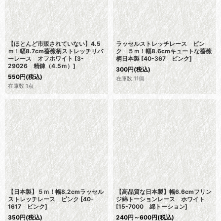
【ほとんど市販されていない】4.5
ラッセルストレッチレース ピン
ｍ！幅8.7cm薔薇柄ストレッチリバ
ク ５ｍ！幅8.6cmキュートな薔薇
ーレース オフホワイト
[
3-
柄日本製
[
40-367 ピンク
]
29026 精錬（4.5ｍ）
]
300
円
(税込)
550
円
(税込)
在庫数 11個
在庫数 1点
【日本製】５ｍ！幅8.2cmラッセル
【高品質な日本製】幅6.6cmフリン
ストレッチレース ピンク
[
40-
ジ綿トーションレース ホワイト
1617 ピンク
]
[
15-7000 綿トーション
]
350
円
(税込)
240
円
～600
円
(税込)