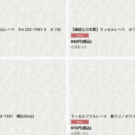
両山レース 5ｍ
[
22-7351-2 オフ白
【繊細な日本製】ラッセルレース ホワ
880
円
(税込)
在庫数 6点
22-7351 晒白(5m)
]
ラッセルフリルレース 銀ラメ／ホワイ
970
円
(税込)
在庫数 15点