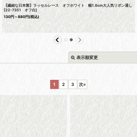
【繊細な日本製】ラッセルレース オフホワイト 幅1.6cm大人気リボン通し
[
22-7351 オフ白
]
130
円
～880
円
(税込)
表示順変更
1
2
3
次
»
絞り込む