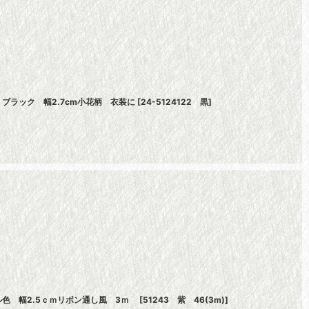
ブラック 幅2.7cm小花柄 衣装に
[
24-5124122 黒
]
色 幅2.5ｃｍリボン通し風 3ｍ
[
51243 紫 46(3m)
]