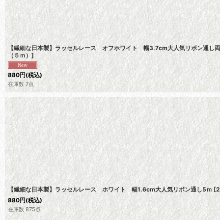
【繊細な日本製】ラッセルレース オフホワイト 幅3.7cm大人気リボン通し
（５ｍ）
]
880
円
(税込)
在庫数 7点
【繊細な日本製】ラッセルレース ホワイト 幅1.6cm大人気リボン通し5ｍ
[
880
円
(税込)
在庫数 875点