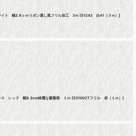
イト 幅2.6ｃｍリボン通し風フリル加工 3ｍ
[
51243 白41（３ｍ）
]
ス レッド 幅8.3cm綺麗な薔薇柄 １ｍ
[
531002Tフリル 赤（１ｍ）
]