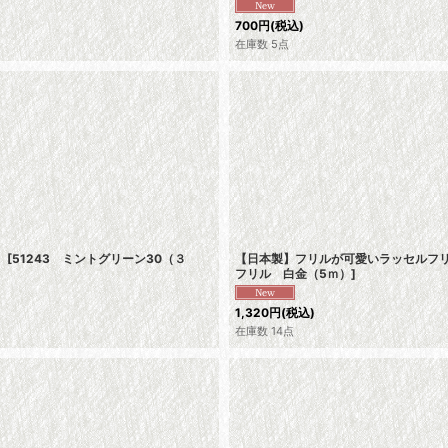
700
円
(税込)
在庫数 5点
ｍ
[
51243 ミントグリーン30（３
【日本製】フリルが可愛いラッセルフリ
フリル 白金（5ｍ）
]
1,320
円
(税込)
在庫数 14点