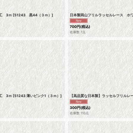
工 3ｍ
[
51243 黒44（３ｍ）
]
日本製両山フリルラッセルレース ホワ
700
円
(税込)
在庫数 7点
工 3ｍ
[
51243 薄いピンク1（３ｍ）
]
【高品質な日本製】ラッセルフリルレー
300
円
(税込)
在庫数 110点