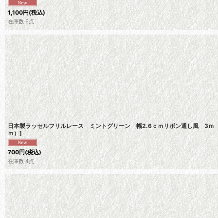
1,100
円
(税込)
在庫数 6点
日本製ラッセルフリルレース ミントグリーン 幅2.6ｃｍリボン通し風 3
ｍ）
]
700
円
(税込)
在庫数 4点