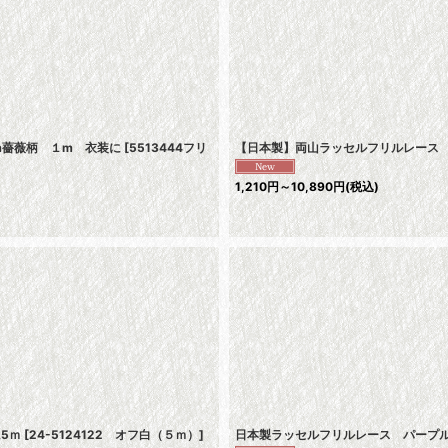
m薔薇柄 １m 衣装に
[
5513444フリ
【日本製】両山ラッセルフリルレース 
1,210
円
～10,890
円
(税込)
5ｍ
[
24-5124122 オフ白（５ｍ）
]
日本製ラッセルフリルレース パープル