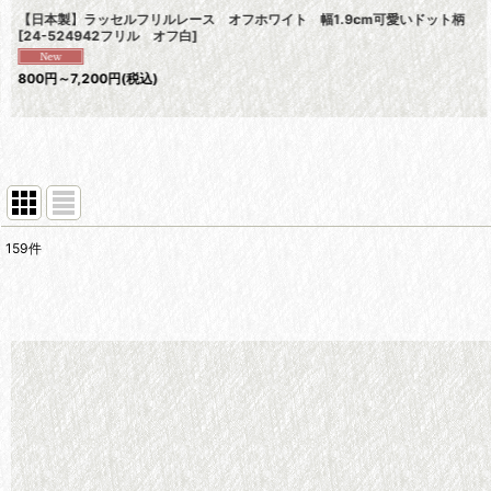
【日本製】ラッセルフリルレース オフホワイト 幅1.9cm可愛いドット柄
[
24-524942フリル オフ白
]
800
円
～7,200
円
(税込)
159
件
表示数
:
在庫あり
並び順
: