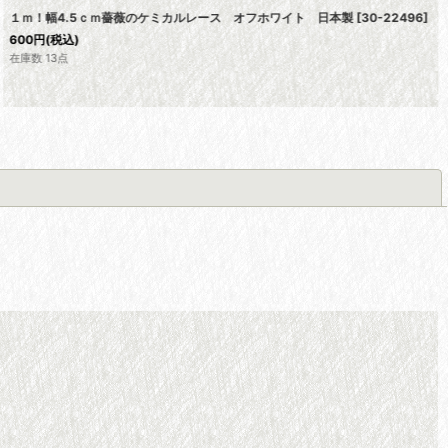
１ｍ！幅4.5ｃｍ薔薇のケミカルレース オフホワイト 日本製
[
30-22496
]
600
円
(税込)
在庫数 13点
閉じる