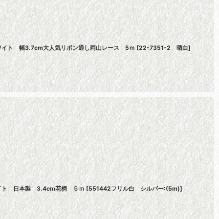
イト 幅3.7cm大人気リボン通し両山レース 5ｍ
[
22-7351-2 晒白
]
ト 日本製 3.4cm花柄 ５ｍ
[
551442フリル白 シルバー:(5m)
]