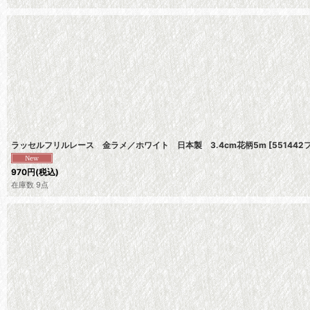
ラッセルフリルレース 金ラメ／ホワイト 日本製 3.4cm花柄5m
[
55144
970
円
(税込)
在庫数 9点