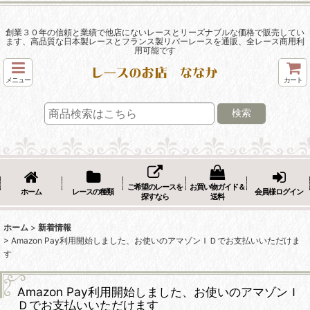
創業３０年の信頼と業績で他店にないレースとリーズナブルな価格で販売してい
ます、高品質な日本製レースとフランス製リバーレースを通販、全レース商用利
用可能です
メニュー
カート
検索
ご希望のレースを
お買い物ガイド＆
ホーム
レースの種類
会員様ログイン
探すなら
送料
ホーム
>
新着情報
>
Amazon Pay利用開始しました、お使いのアマゾンＩＤでお支払いいただけま
す
Amazon Pay利用開始しました、お使いのアマゾンＩ
Ｄでお支払いいただけます