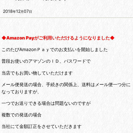
2018
12
07
年
月
日
◆
Amazon Pay
がご利用いただけるようになりました◆
このたびAmazonＰａｙでのお支払いを開始しました
普段お使いのアマゾンのＩＤ、パスワードで
当店でもお買い物していただけます
メール便発送の場合、手続きの関係上、送料はメール便一つ分に
なっておりますが、
一つでお送りできる場合は問題ないのですが
複数での発送の場合
当社にて金額訂正をさせていただきます