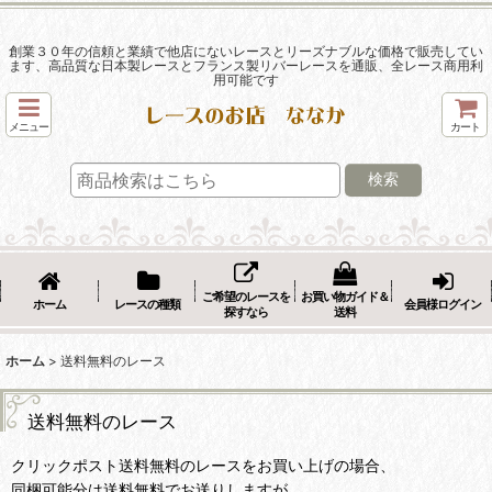
創業３０年の信頼と業績で他店にないレースとリーズナブルな価格で販売してい
ます、高品質な日本製レースとフランス製リバーレースを通販、全レース商用利
用可能です
メニュー
カート
検索
ご希望のレースを
お買い物ガイド＆
ホーム
レースの種類
会員様ログイン
探すなら
送料
ホーム
>
送料無料のレース
送料無料のレース
クリックポスト送料無料のレースをお買い上げの場合、
同梱可能分は送料無料でお送りしますが