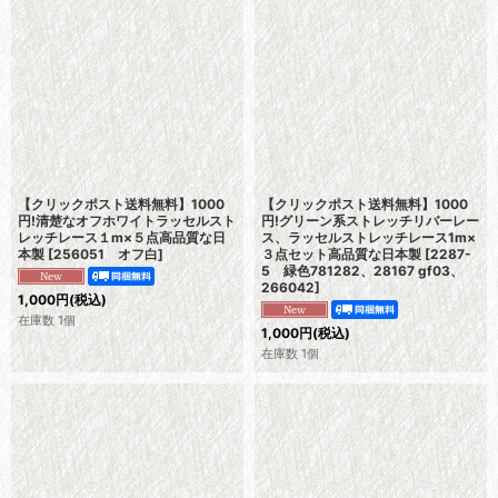
【クリックポスト送料無料】1000
【クリックポスト送料無料】1000
円!清楚なオフホワイトラッセルスト
円!グリーン系ストレッチリバーレー
レッチレース１m×５点高品質な日
ス、ラッセルストレッチレース1m×
本製
[
256051 オフ白
]
３点セット高品質な日本製
[
2287-
5 緑色781282、28167 gf03、
266042
]
1,000
円
(税込)
在庫数 1個
1,000
円
(税込)
在庫数 1個