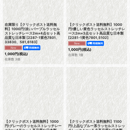
在庫限り【クリックポスト送料無
【クリックポスト送料無料】1000
料】1000円!淡いパープルラッセル
円!優しい黄色ラッセルストレッチレ
ストレッチレース2m×4点セット高
ース2m×3点セット高品質な日本製
品質な日本製
[
2287-1紫色7801、
[
2281-1黄色7801,5102
]
33830、581,6183
]
1,000
円
(税込)
1,000
円
(税込)
在庫数 1個
在庫数 3個
【クリックポスト送料無料】1000
【クリックポスト送料無料】1100
円!グレーのラッセルストレッチレー
円!上品なブルー系ラッセルストレッ