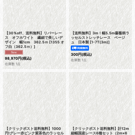
並び順
:
絞り込む
【30％off、送料無料】リバーレー
【送料無料】3m！幅5.5m薔薇柄ラ
ス オフホワイト 繊細で美しいデ
ッセルストレッチレース ベージ
ザイン 幅1cm 362.5ｍ
[
1355 オ
ュ 日本製
[
1-7T(3m)
]
フ白（362.5ｍ）
]
300
円
(税込)
98,970
円
(税込)
在庫数 1点
在庫数 1点
【クリックポスト送料無料】1000
【クリックポスト送料無料】計12m
円!グレー赤ピンク紫茶色のラッセル
細幅国産レース6種セット（2m×6