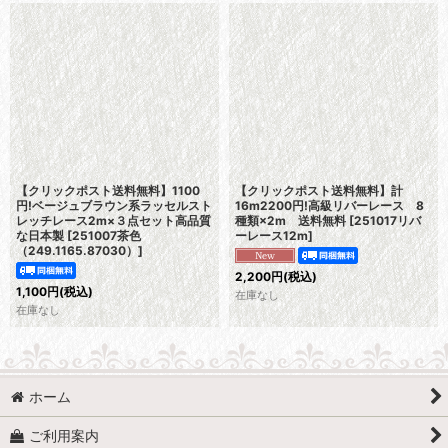
【クリックポスト送料無料】1100
【クリックポスト送料無料】計
円!ベージュブラウン系ラッセルスト
16m2200円!高級リバーレース 8
レッチレース2m×３点セット高品質
種類×2m 送料無料
[
251017リバ
な日本製
[
251007茶色
ーレース12m
]
（249.1165.87030）
]
2,200
円
(税込)
1,100
円
(税込)
在庫なし
在庫なし
ホーム
ご利用案内