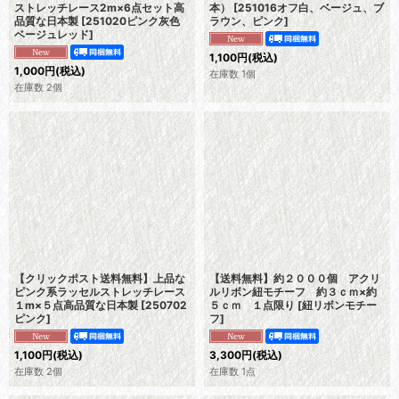
ストレッチレース2m×6点セット高
本）
[
251016オフ白、ベージュ、ブ
品質な日本製
[
251020ピンク灰色
ラウン、ピンク
]
ベージュレッド
]
1,100
円
(税込)
1,000
円
(税込)
在庫数 1個
在庫数 2個
【クリックポスト送料無料】上品な
【送料無料】約２０００個 アクリ
ピンク系ラッセルストレッチレース
ルリボン紐モチーフ 約３ｃｍ×約
１m×５点高品質な日本製
[
250702
５ｃｍ １点限り
[
紐リボンモチー
ピンク
]
フ
]
1,100
円
(税込)
3,300
円
(税込)
在庫数 2個
在庫数 1点