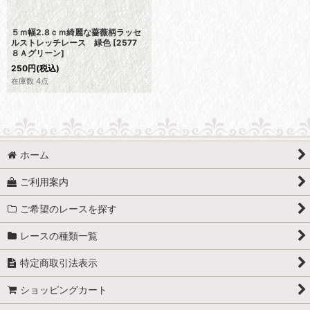
５ｍ幅2.8ｃｍ綺麗な薔薇柄ラッセ
ルストレッチレース 緑色
[
2577
８Ａグリーン
]
250
円
(税込)
在庫数 4点
ホーム
ご利用案内
ご希望のレースを探す
レースの種類一覧
特定商取引法表示
ショッピングカート