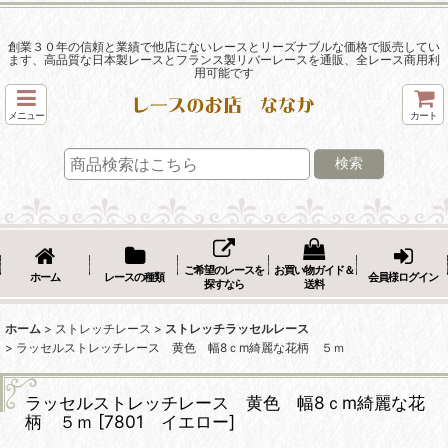
創業３０年の信頼と業績で他店にないレースとリーズナブルな価格で販売してい
ます、高品質な日本製レースとフランス製リバーレースを通販、全レース商用利
用可能です
メニュー
カート
検索
ご希望のレースを
お買い物ガイド＆
ホーム
レースの種類
会員様ログイン
探すなら
送料
ホーム
>
ストレッチレース
>
ストレッチラッセルレース
>
ラッセルストレッチレース 黄色 幅8ｃm綺麗な花柄 ５ｍ
ラッセルストレッチレース 黄色 幅8ｃm綺麗な花
柄 ５ｍ
[
7801 イエロー
]