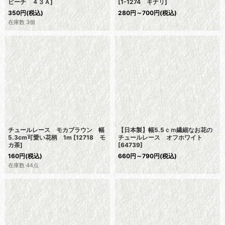
ピーチ ４３Ａ
]
[
1-1274 キナリ
]
350
円
(税込)
280
円
～700
円
(税込)
在庫数 3個
チュールレース モカブラウン 幅
【日本製】幅5.5ｃｍ繊細なお花の
5.3cm可愛い花柄 1m
[
12718 モ
チュールレース オフホワイト
カ茶
]
[
64739
]
160
円
(税込)
660
円
～790
円
(税込)
在庫数 44点