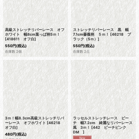
高級ストレッチリバーレース オフ
ストレッチリバーレース 黒 幅
ホワイト 幅8cm葉っぱ柄5ｍ！
7.1cm薔薇柄 ５ｍ！
[
46218 ブ
[
418611 オフ白
]
ラック（5ｍ）
]
550
円
(税込)
550
円
(税込)
在庫数 2個
在庫数 2点
3ｍ！幅8.3cm高級ストレッチリバ
ラッセルストレッチレース ピー
ーレース オフホワイト
[
46218
チ 幅7.2cm 綺麗なリバーレース
オフ白
]
風 3ｍ！
[
442 ピーチピンク
DM
]
480
円
(税込)