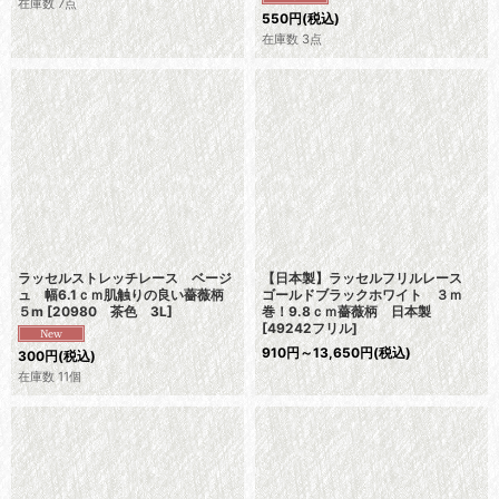
在庫数 7点
550
円
(税込)
在庫数 3点
ラッセルストレッチレース ベージ
【日本製】ラッセルフリルレース
ュ 幅6.1ｃｍ肌触りの良い薔薇柄
ゴールドブラックホワイト ３ｍ
５m
[
20980 茶色 3L
]
巻！9.8ｃｍ薔薇柄 日本製
[
49242フリル
]
910
円
～13,650
円
(税込)
300
円
(税込)
在庫数 11個