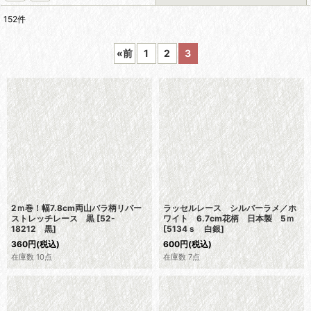
152
件
表示数
:
«
前
1
2
3
在庫あり
並び順
:
絞り込む
2ｍ巻！幅7.8cm両山バラ柄リバー
ラッセルレース シルバーラメ／ホ
ストレッチレース 黒
[
52-
ワイト 6.7cm花柄 日本製 5ｍ
18212 黒
]
[
5134ｓ 白銀
]
360
円
(税込)
600
円
(税込)
在庫数 10点
在庫数 7点