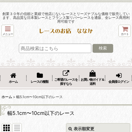
創業３０年の信頼と業績で他店にないレースとリーズナブルな価格で販売してい
ます、高品質な日本製レースとフランス製リバーレースを通販、全レース商用利
用可能です
メニュー
カート
検索
ご希望のレースを
お買い物ガイド＆
ホーム
レースの種類
会員様ログイン
探すなら
送料
ホーム
>
幅5.1cm〜10cm以下のレース
幅5.1cm〜10cm以下のレース
表示順変更
閉じる