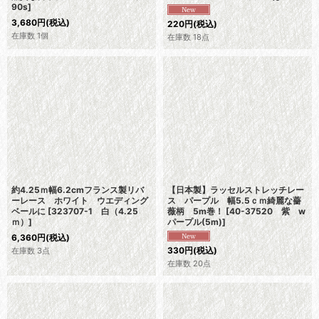
90s
]
3,680
円
(税込)
220
円
(税込)
在庫数 1個
在庫数 18点
約4.25ｍ幅6.2cmフランス製リバ
【日本製】ラッセルストレッチレー
ーレース ホワイト ウエディング
ス パープル 幅5.5ｃｍ綺麗な薔
ベールに
[
323707-1 白（4.25
薇柄 5m巻！
[
40-37520 紫 w
ｍ）
]
パープル(5m)
]
6,360
円
(税込)
330
円
(税込)
在庫数 3点
在庫数 20点