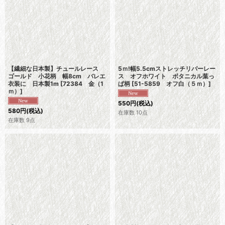
【繊細な日本製】チュールレース
5ｍ!幅5.5cmストレッチリバーレー
ゴールド 小花柄 幅8cm バレエ
ス オフホワイト ボタニカル葉っ
衣装に 日本製1m
[
72384 金（1
ぱ柄
[
51-5859 オフ白（５ｍ）
]
ｍ）
]
550
円
(税込)
580
円
(税込)
在庫数 10点
在庫数 9点