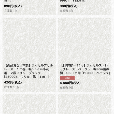
ｍ）
]
99974 YE1.9ｍ
]
890
円
(税込)
980
円
(税込)
在庫数 1点
在庫数 1点
【高品質な日本製】ラッセルフリル
【日本製1m35円】ラッセルストレ
レース １ｍ巻！幅6.5ｃｍ小花
ッチレース ベージュ 幅9cm薔薇
柄 ２段フリル ブラック
柄 139.5ｍ巻
[
11-355 ベージュ
]
[
250094 フリル 黒（１ｍ）
]
420
円
(税込)
4,880
円
(税込)
在庫数 18点
在庫数 1個