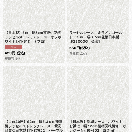
【日本製】5ｍ！幅8cm可愛い花柄
ラッセルレース 金ラメ／ゴール
ラッセルストレッチレース オフホ
ド ５ｍ！幅6.7cm花柄日本製
ワイト
[
41-518 オフ白
]
[
52500GG 金金
]
660
円
(税込)
450
円
(税込)
在庫数 25点
在庫数 2個
【１ｍ40円】92ｍ！幅5.8ｃｍ薔薇
【日本製】刺繍レース ホワイト
柄ラッセルストレッチレース 紫高
お襟に 幅7.2cm葉柄羽根柄オーガ
品質な日本製
[
11-37522 パープル
ンジー 1m
[
9-602 白(1m)
]