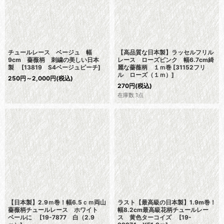
チュールレース ベージュ 幅
【高品質な日本製】ラッセルフリル
9cm 薔薇柄 刺繍の美しい日本
レース ローズピンク 幅6.7cm綺
製
[
13819 S4ベージュピーチ
]
麗な薔薇柄 １ｍ巻
[
31152フリ
ル ローズ（１ｍ）
]
250
円
～2,000
円
(税込)
270
円
(税込)
在庫数 1点
【日本製】2.9ｍ巻！幅6.5ｃｍ両山
ラスト【最高級の日本製】1.9m巻！
薔薇柄チュールレース ホワイト
幅8.2cm最高級花柄チュールレー
ベールに
[
19-7877 白（2.9
ス 黄色ターコイズ
[
19-