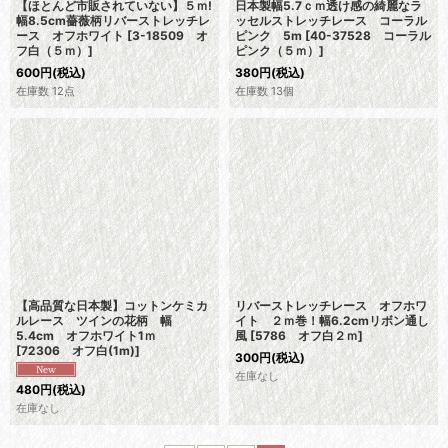
【ほとんど市販されていない】５ｍ!
日本製幅5.7ｃｍ透け感の綺麗なラ
幅8.5cm薔薇柄リバーストレッチレ
ッセルストレッチレース コーラル
ース オフホワイト
[
3-18509 オ
ピンク 5m
[
40-37528 コーラル
フ白（５ｍ）
]
ピンク（５ｍ）
]
600
円
(税込)
380
円
(税込)
在庫数 12点
在庫数 13個
【高品質な日本製】コットンケミカ
リバーストレッチレース オフホワ
ルレース ツインの花柄 幅
イト ２ｍ巻！幅6.2cmリボン通し
5.4cm オフホワイト1ｍ
風
[
5786 オフ白２ｍ
]
[
72306 オフ白(1m)
]
300
円
(税込)
在庫なし
480
円
(税込)
在庫なし