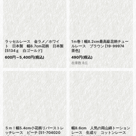
ラッセルレース 金ラメ／ホワイ
1ｍ巻！幅8.2cm最高級花柄チュー
ト 日本製 幅6.7cm花柄 日本製
ルレース ブラウン
[
19-99974
[
5134ｇ 白ゴールド
]
茶色
]
600
円
～5,400
円
(税込)
490
円
(税込)
在庫数 8点
５ｍ！幅5.4cm小花柄リバーストレ
幅8.6cm 人気の両山綿トーション
ッチレース ピーチ
[
51-704020
レース 生成り コットンレース