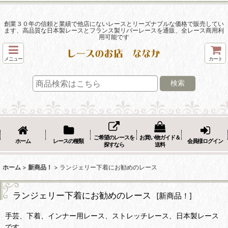
創業３０年の信頼と業績で他店にないレースとリーズナブルな価格で販売してい
ます、高品質な日本製レースとフランス製リバーレースを通販、全レース商用利
用可能です
メニュー
カート
検索
ご希望のレースを
お買い物ガイド＆
ホーム
レースの種類
会員様ログイン
探すなら
送料
ホーム
>
新商品！
>
ランジェリー下着にお勧めのレース
ランジェリー下着にお勧めのレース
[
新商品！
]
手芸、下着、インナー用レース、ストレッチレース、日本製レース
です