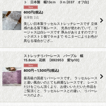
ト 日本製 幅13cｍ ３ｍ
[
037 オフ白
]
600
円
(税込)
在庫数 2点
美しい日本製ラッセルストレッチレースです 立体
感のある落下板レース、 光糸が使われていて、ゴ
ージャスは白レースです 厚みがありますのでクリ
ックポスト１個で９ｍまで モニターによりお色が
異なる場合がござ…
ストレッチリバーレース パープル 幅
15.8cm 花柄
[
892953 紫1p10
]
800
円
～1,500
円
(税込)
最高級の国産リバーレースです。 ラッセルレース
と違い風合いのとても綺麗なレースです。 レース
だけをごらん頂くより、お使いいただいた作品を
ご覧頂くと、ラッセルレースとの違い、 リバーレ
ースのよさ…