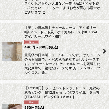
スクやお洋服やお人形など手作り品にどうぞお使
いください。 モニターによりお色が異なる場合が
ございます こ…
【美しい日本製】チュールレース アイボリー
幅18cm ドット風 ケミカルレース
[
18-1854
アイボリーホワイト6B
]
440
円
～860
円
(税込)
最高級の日本製チュールレースです。 ボリューム
のある刺繍で、光沢のある豪華で美しいレースで
す。 チュールレースにケミカルレースを刺繍した
大変豪華で、複雑なレースです カーテンやテーブ
ルクロス、発…
【1m110円】ラッセルストレッチレース 光沢の
あるピンク 幅12.8ｃm バタフライ風 ５ｍ巻
[
FF02361 ピンクCD（５ｍ）
]
550
円
(税込)