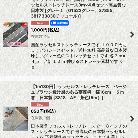
ッセルストレッチレース3m×4点セット高品質な
日本製
[
グレー１（01522グレー、37355、
3817,33830チャコール)
]
1,000
円
(税込)
在庫数 4個
国産ラッセルストレッチレースです １０００円ち
ょうどのレースセット、送料無料 高品質な日本製
珍しいグレー色のストレッチセットです 各３ｍ×
４点 合計１２ｍ 伸びるストレッチ素材です シ
ョ…
【1m130円】ラッセルストレッチレース ベージ
ュブラウン透け感のある薔薇柄 幅16cm ５ｍ
巻 日本製
[
3818 AF 茶色(5m）
]
650
円
(税込)
在庫数 1個
日本製ラッセルストレッチレースです ８インチの
ストレッチレースです 最高級の日本製ラッセルレ
ースを 下着製作やマスクカバーに とても美しい