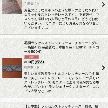
在庫数 2点
お花のようなリボンのような蝶々のようなきれい
なラッセルストレッチレースです。 下着製作、マ
スクやお洋服やお人形など手作り品にどうぞお使
いください。 モニターによりお色が異なる場合が
ございます こ…
花柄ラッセルストレッチレース チャコールグレ
ー高幅4.2cｍ品質な日本製５ｍ！
[
3817 チャコ
ール5004
]
300
円
(税込)
在庫数 7個
美しい日本製産ラッセルストレッチレースです 繊
細で美しいストレッチレースです グレーの美しい
ストレッチレース モニターによりお色が異なる場
合がございます ランジェリーやレオタード、コス
プレ衣装などいか…
【日本製】ラッセルストレッチレース 紺色 幅