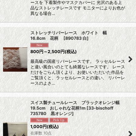
ースを 下着製作やマスクカバーに 光沢のある上
品なストレッチレースです モニターによりお色が
異なる場合…
ストレッチリバーレース ホワイト 幅
16.8cm 花柄
[
890783 白
]
800
円
～2,500
円
(税込)
最高級の国産リバーレースです。 ラッセルレース
と違い風合いのとても綺麗なレースです。 レース
だけをごらん頂くより、お使いいただいた作品を
ご覧頂くと、ラッセルレースとの違い、 リバーレ
ースのよさ…
スイス製チュールレース ブラックオレンジ幅
19.5cm おしゃれな花柄1m
[
33-bischoff
735780 黒オレンジ
]
1,000
円
(税込)
在庫数 10点