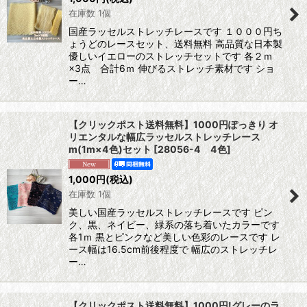
在庫数 1個
国産ラッセルストレッチレースです １０００円ち
ょうどのレースセット、送料無料 高品質な日本製
優しいイエローのストレッチセットです 各２ｍ
×3点 合計6ｍ 伸びるストレッチ素材です ショ
ー…
【クリックポスト送料無料】1000円ぽっきり オ
リエンタルな幅広ラッセルストレッチレース
m(1m×4色)セット
[
28056-4 4色
]
1,000
円
(税込)
在庫数 1個
美しい国産ラッセルストレッチレースです ピン
ク、黒、ネイビー、緑系の落ち着いたカラーです
各1ｍ 黒とピンクなど美しい色彩のレースです レ
ース幅は16.5cm前後程度で 幅広のストレッチレ
ー…
【クリックポスト送料無料】1000円!グレーのラ