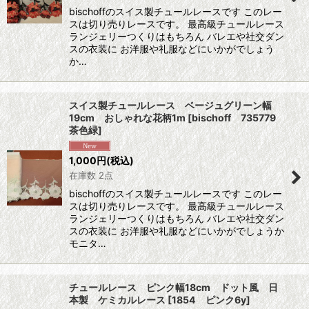
bischoffのスイス製チュールレースです このレー
スは切り売りレースです。 最高級チュールレース
ランジェリーつくりはもちろん バレエや社交ダン
スの衣装に お洋服や礼服などにいかがでしょう
か…
スイス製チュールレース ベージュグリーン幅
19cm おしゃれな花柄1m
[
bischoff 735779
茶色緑
]
1,000
円
(税込)
在庫数 2点
bischoffのスイス製チュールレースです このレー
スは切り売りレースです。 最高級チュールレース
ランジェリーつくりはもちろん バレエや社交ダン
スの衣装に お洋服や礼服などにいかがでしょうか
モニタ…
チュールレース ピンク幅18cm ドット風 日
本製 ケミカルレース
[
1854 ピンク6y
]