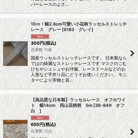
バーレースのよさ…
10ｍ！幅2.8cm可愛い小花柄ラッセルストレッチ
レース グレー
[
6183 グレイ
]
300
円
(税込)
在庫数 11個
国産ラッセルストレッチレースです。 日本製なら
ではの綺麗なストレッチレースです マスクのごむ
ひもやシュシュやお洋服、レースドールなどのお
人形など手作り品にどうぞお使いください。 モニ
ターにより実物と若…
【高品質な日本製】ラッセルレース オフホワイ
ト 幅14cm 両山花柄柄 5m
[
36-849 オフ
白
]
650
円
(税込)
在庫数 10点