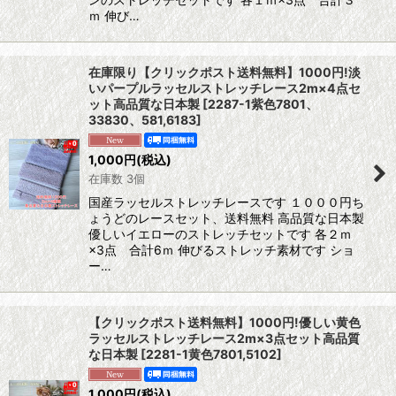
ｍ 伸び…
在庫限り【クリックポスト送料無料】1000円!淡
いパープルラッセルストレッチレース2m×4点セ
ット高品質な日本製
[
2287-1紫色7801、
33830、581,6183
]
1,000
円
(税込)
在庫数 3個
国産ラッセルストレッチレースです １０００円ち
ょうどのレースセット、送料無料 高品質な日本製
優しいイエローのストレッチセットです 各２ｍ
×3点 合計6ｍ 伸びるストレッチ素材です ショ
ー…
【クリックポスト送料無料】1000円!優しい黄色
ラッセルストレッチレース2m×3点セット高品質
な日本製
[
2281-1黄色7801,5102
]
1,000
円
(税込)