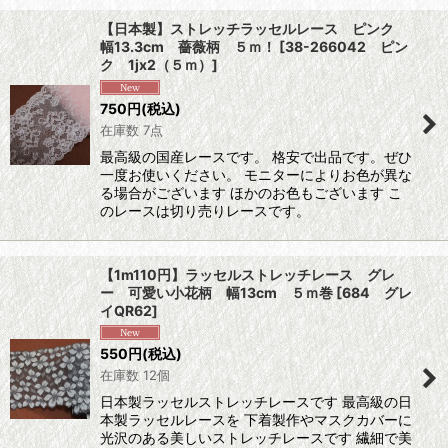
【日本製】ストレッチラッセルレース ピンク
幅13.3cm 薔薇柄 ５ｍ！
[
38-266042 ピン
ク 1jx2（５ｍ）
]
750
円
(税込)
在庫数 7点
最高級の国産レースです。 格安で出品です。ぜひ
一度お使いください。 モニターによりお色が異な
る場合がございます ほかのお色もございます こ
のレースは切り売りレースです。
【1m110円】ラッセルストレッチレース グレ
ー 可愛い小花柄 幅13cm ５ｍ巻
[
684 グレ
イQR62
]
550
円
(税込)
在庫数 12個
日本製ラッセルストレッチレースです 最高級の日
本製ラッセルレースを 下着製作やマスクカバーに
光沢のある美しいストレッチレースです 繊細で美