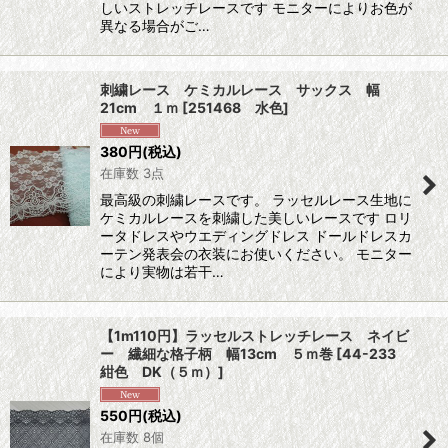
しいストレッチレースです モニターによりお色が
異なる場合がご…
刺繍レース ケミカルレース サックス 幅
21cm １ｍ
[
251468 水色
]
380
円
(税込)
在庫数 3点
最高級の刺繍レースです。 ラッセルレース生地に
ケミカルレースを刺繍した美しいレースです ロリ
ータドレスやウエディングドレス ドールドレスカ
ーテン発表会の衣装にお使いください。 モニター
により実物は若干…
【1m110円】ラッセルストレッチレース ネイビ
ー 繊細な格子柄 幅13cm ５ｍ巻
[
44-233
紺色 DK（５ｍ）
]
550
円
(税込)
在庫数 8個