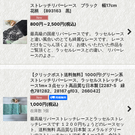
ストレッチリバーレース ブラック 幅17cm
花柄
[
893163 黒
]
800
円
～2,500
円
(税込)
最高級の国産リバーレースです。 ラッセルレース
と違い風合いのとても綺麗なレースです。 レース
だけをごらん頂くより、お使いいただいた作品を
ご覧頂くと、ラッセルレースとの違い、 リバーレ
ースのよさ…
【クリックポスト送料無料】1000円!グリーン系
ストレッチリバーレース、ラッセルストレッチレ
ース1m×３点セット高品質な日本製
[
2287-5 緑
色781282、28167 gf03、266042
]
1,000
円
(税込)
在庫数 1個
最高級リバーストレッチレースとラッセルストレ
ッチレースです １２００円ちょうどのレースセッ
ト、送料無料 高品質な日本製 エメラルドグリー
ンのストレッチセットです 各１ｍ×3点 合計３