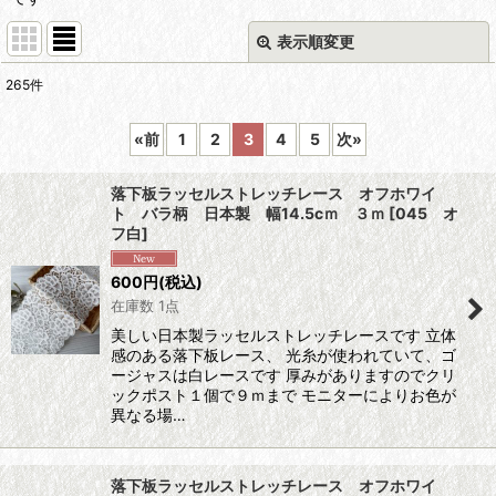
表示順変更
閉じる
265
件
表示数
:
«
前
1
2
3
4
5
次
»
在庫あり
落下板ラッセルストレッチレース オフホワイ
並び順
:
ト バラ柄 日本製 幅14.5cｍ ３ｍ
[
045 オ
フ白
]
絞り込む
600
円
(税込)
在庫数 1点
美しい日本製ラッセルストレッチレースです 立体
感のある落下板レース、 光糸が使われていて、ゴ
ージャスは白レースです 厚みがありますのでクリ
ックポスト１個で９ｍまで モニターによりお色が
異なる場…
落下板ラッセルストレッチレース オフホワイ