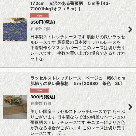
17.2cm 光沢のある薔薇柄 ５ｍ巻
[
43-
71001hkq1オフ（５ｍ）
]
650
円
(税込)
在庫数 2個
日本製ストレッチレースです 肌触りの良いラッセ
ルレースです 最高級の日本製ラッセルレースを
下着製作やマスクカバーに このレースは切り売り
レースです。 複数お買い上げの場合できるだけカ
ットな…
ラッセルストレッチレース ベージュ 幅6.1ｃｍ
肌触りの良い薔薇柄 ５m
[
20980 茶色 3L
]
300
円
(税込)
在庫数 11個
美しい国産ラッセルストレッチレースです たっぷ
りございます 日本製ならではの綺麗なベージュの
薔薇柄ストレッチレースです モニターによりお色
が異なる場合がございます このレースは切り売り
レースです。 反…