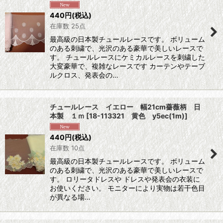
440
円
(税込)
在庫数 25点
最高級の日本製チュールレースです。 ボリューム
のある刺繍で、光沢のある豪華で美しいレースで
す。 チュールレースにケミカルレースを刺繍した
大変豪華で、複雑なレースです カーテンやテーブ
ルクロス、発表会の…
チュールレース イエロー 幅21cm薔薇柄 日
本製 １ｍ
[
18-113321 黄色 y5ec(1m)
]
440
円
(税込)
在庫数 10点
最高級の日本製チュールレースです。 ボリューム
のある刺繍で、光沢のある豪華で美しいレースで
す。 ロリータドレスや ドレスや発表会の衣装に
お使いください。 モニターにより実物は若干色目
が異なる場…