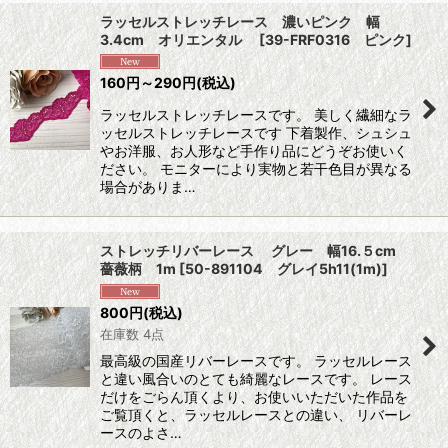
ラッセルストレッチレース 濃いピンク 幅
3.4cm オリエンタル
[
39-FRF0316 ピンク
]
160
円
～290
円
(税込)
ラッセルストレッチレースです。 美しく繊細なラ
ッセルストレッチレースです 下着製作、シュシュ
やお洋服、お人形など手作り品にどうぞお使いく
ださい。 モニターにより実物と若干色目が異なる
場合がありま…
ストレッチリバーレース グレー 幅16.５cm
薔薇柄 1m
[
50-891104 グレイ5h11(1m)
]
800
円
(税込)
在庫数 4点
最高級の国産リバーレースです。 ラッセルレース
と違い風合いのとても綺麗なレースです。 レース
だけをごらん頂くより、お使いいただいた作品を
ご覧頂くと、ラッセルレースとの違い、 リバーレ
ースのよさ…