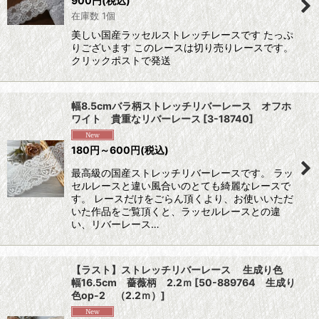
900
円
(税込)
在庫数 1個
美しい国産ラッセルストレッチレースです たっぷ
りございます このレースは切り売りレースです。
クリックポストで発送
幅8.5cmバラ柄ストレッチリバーレース オフホ
ワイト 貴重なリバーレース
[
3-18740
]
180
円
～600
円
(税込)
最高級の国産ストレッチリバーレースです。 ラッ
セルレースと違い風合いのとても綺麗なレースで
す。 レースだけをごらん頂くより、お使いいただ
いた作品をご覧頂くと、ラッセルレースとの違
い、リバーレース…
【ラスト】ストレッチリバーレース 生成り色
幅16.5cm 薔薇柄 2.2ｍ
[
50-889764 生成り
色op-2 （2.2ｍ）
]