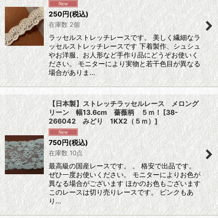
250
円
(税込)
在庫数 2個
ラッセルストレッチレースです。 美しく繊細なラ
ッセルストレッチレースです 下着製作、シュシュ
やお洋服、お人形など手作り品にどうぞお使いく
ださい。 モニターにより実物と若干色目が異なる
場合がありま…
【日本製】ストレッチラッセルレース メロング
リーン 幅13.6cm 薔薇柄 ５ｍ！
[
38-
266042 みどり 1KX2（５ｍ）
]
750
円
(税込)
在庫数 10点
最高級の国産レースです。 。 格安で出品です。
ぜひ一度お使いください。 モニターによりお色が
異なる場合がございます ほかのお色もございます
このレースは切り売りレースです。 ピンクもあ
り…