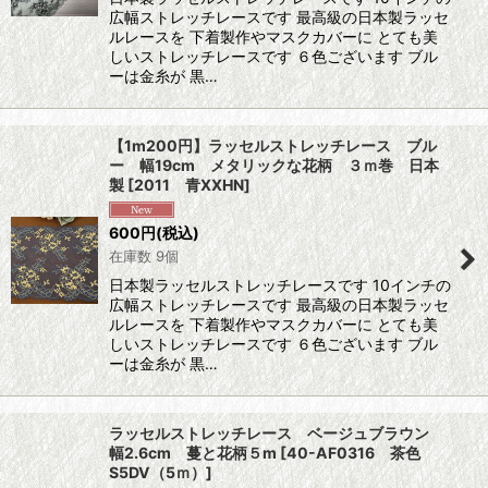
広幅ストレッチレースです 最高級の日本製ラッセ
ルレースを 下着製作やマスクカバーに とても美
しいストレッチレースです ６色ございます ブル
ーは金糸が 黒…
【1m200円】ラッセルストレッチレース ブル
ー 幅19cm メタリックな花柄 ３ｍ巻 日本
製
[
2011 青XXHN
]
600
円
(税込)
在庫数 9個
日本製ラッセルストレッチレースです 10インチの
広幅ストレッチレースです 最高級の日本製ラッセ
ルレースを 下着製作やマスクカバーに とても美
しいストレッチレースです ６色ございます ブル
ーは金糸が 黒…
ラッセルストレッチレース ベージュブラウン
幅2.6cm 蔓と花柄５m
[
40-AF0316 茶色
S5DV（5ｍ）
]