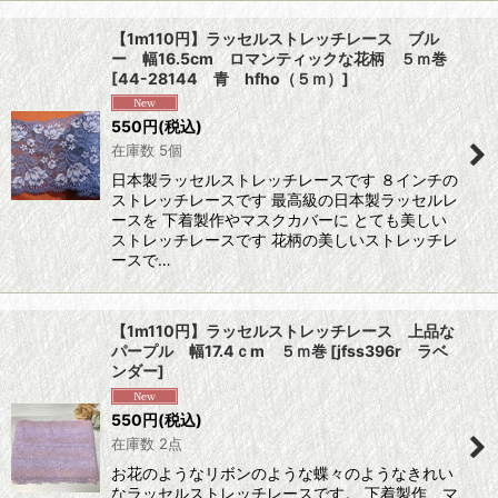
【1m110円】ラッセルストレッチレース ブル
ー 幅16.5cm ロマンティックな花柄 ５ｍ巻
[
44-28144 青 hfho（５ｍ）
]
550
円
(税込)
在庫数 5個
日本製ラッセルストレッチレースです ８インチの
ストレッチレースです 最高級の日本製ラッセルレ
ースを 下着製作やマスクカバーに とても美しい
ストレッチレースです 花柄の美しいストレッチレ
ースで…
【1m110円】ラッセルストレッチレース 上品な
パープル 幅17.4ｃm ５ｍ巻
[
jfss396r ラベ
ンダー
]
550
円
(税込)
在庫数 2点
お花のようなリボンのような蝶々のようなきれい
なラッセルストレッチレースです。 下着製作、マ