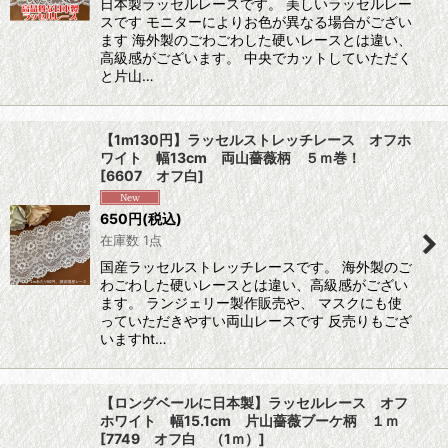
日本製ラッセルレースです。 美しいラッセルレー
スです モニターによりお色が異なる場合がござい
ます 海外製のごわごわした硬いレースとは違い、
高級感がございます。 中央でカットしていただく
と片山…
【1m130円】ラッセルストレッチレース オフホ
ワイト 幅13cm 両山薔薇柄 ５ｍ巻！
[
6607 オフ白
]
650
円
(税込)
在庫数 1点
国産ラッセルストレッチレースです。 海外製のご
わごわした硬いレースとは違い、高級感がござい
ます。 ランジェリー製作販売や、 マスクにも使
っていただきやすい両山レースです 反売りもござ
いますht…
【ロングベールに日本製】ラッセルレース オフ
ホワイト 幅15.1cm 片山薔薇ブーケ柄 １ｍ
[
7749 オフ白 （1ｍ）
]