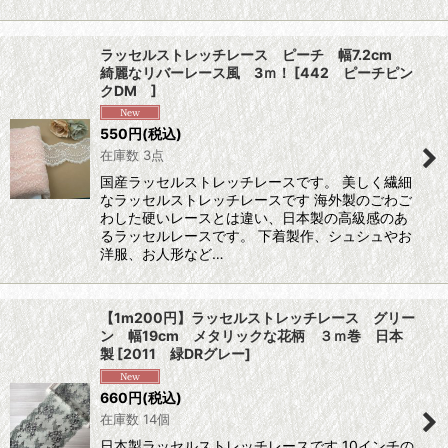
ラッセルストレッチレース ピーチ 幅7.2cm
綺麗なリバーレース風 3ｍ！
[
442 ピーチピン
クDM
]
550
円
(税込)
在庫数 3点
国産ラッセルストレッチレースです。 美しく繊細
なラッセルストレッチレースです 海外製のごわご
わした硬いレースとは違い、日本製の高級感のあ
るラッセルレースです。 下着製作、シュシュやお
洋服、お人形など…
【1m200円】ラッセルストレッチレース グリー
ン 幅19cm メタリックな花柄 ３ｍ巻 日本
製
[
2011 緑DRグレー
]
660
円
(税込)
在庫数 14個
日本製ラッセルストレッチレースです 10インチの