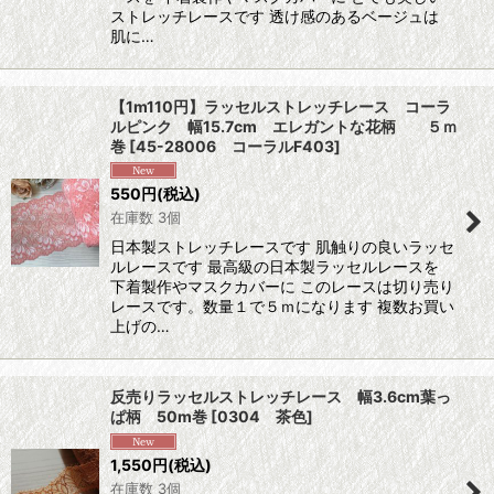
ストレッチレースです 透け感のあるベージュは
肌に…
【1m110円】ラッセルストレッチレース コーラ
ルピンク 幅15.7cm エレガントな花柄 ５ｍ
巻
[
45-28006 コーラルF403
]
550
円
(税込)
在庫数 3個
日本製ストレッチレースです 肌触りの良いラッセ
ルレースです 最高級の日本製ラッセルレースを
下着製作やマスクカバーに このレースは切り売り
レースです。数量１で５ｍになります 複数お買い
上げの…
反売りラッセルストレッチレース 幅3.6cm葉っ
ぱ柄 50m巻
[
0304 茶色
]
1,550
円
(税込)
在庫数 3個