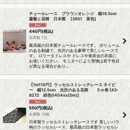
チュールレース ブラウンオレンジ 幅19.5cm
薔薇と花柄 日本製
[
3951 茶色
]
440
円
(税込)
在庫数 7点
最高級の日本製チュールレースです。 ボリューム
のある刺繍で、光沢のある豪華で美しいレースで
す。 ロリータドレスや ドレスや発表会の衣装に
お使いください。 モニターにより実物は若干色目
が異なる場合があり…
【1m110円】ラッセルストレッチレース ネイビ
ー 幅12.5cm 光沢のある花柄 ５ｍ巻
[
43-
8272 紺色0404xx(5m)
]
550
円
(税込)
在庫数 10個
日本製ラッセルストレッチレースです 美しいバラ
柄のラッセルレース、最高級の日本製ラッセルレ