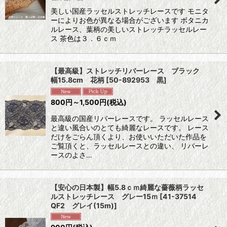
美しい国産ラッセルストレッチレースです モニタ
ーによりお色が異なる場合がございます ボタニカ
ルレース、葉柄の美しいストレッチラッセルレー
ス 茶色は３．６ｃｍ
【最高級】ストレッチリバーレース ブラック
幅15.8cm 花柄
[
50-892953 黒
]
800
円
～1,500
円
(税込)
最高級の国産リバーレースです。 ラッセルレース
と違い風合いのとても綺麗なレースです。 レース
だけをごらん頂くより、お使いいただいた作品を
ご覧頂くと、ラッセルレースとの違い、 リバーレ
ースのよさ…
【安心の日本製】幅5.8ｃｍ綺麗な薔薇柄ラッセ
ルストレッチレース グレー15ｍ
[
41-37514
QF2 グレイ(15m)
]