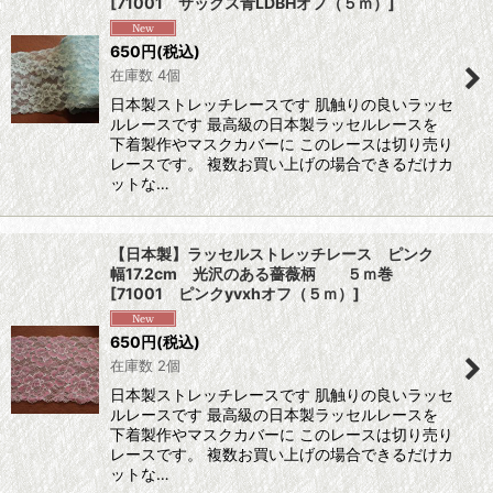
[
71001 サックス青LDBHオフ（５ｍ）
]
650
円
(税込)
在庫数 4個
日本製ストレッチレースです 肌触りの良いラッセ
ルレースです 最高級の日本製ラッセルレースを
下着製作やマスクカバーに このレースは切り売り
レースです。 複数お買い上げの場合できるだけカ
ットな…
【日本製】ラッセルストレッチレース ピンク
幅17.2cm 光沢のある薔薇柄 ５ｍ巻
[
71001 ピンクyvxhオフ（５ｍ）
]
650
円
(税込)
在庫数 2個
日本製ストレッチレースです 肌触りの良いラッセ
ルレースです 最高級の日本製ラッセルレースを
下着製作やマスクカバーに このレースは切り売り
レースです。 複数お買い上げの場合できるだけカ
ットな…