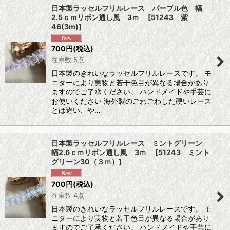
日本製ラッセルフリルレース パープル色 幅
2.5ｃｍリボン通し風 3ｍ
[
51243 紫
46(3m)
]
700
円
(税込)
在庫数 5点
日本製のきれいなラッセルフリルレースです。 モ
ニターにより実物と若干色目が異なる場合があり
ますのでご了承ください。 ハンドメイドや手芸に
お使いください 海外製のごわごわした硬いレース
とは違い、や…
日本製ラッセルフリルレース ミントグリーン
幅2.6ｃｍリボン通し風 3ｍ
[
51243 ミント
グリーン30（３ｍ）
]
700
円
(税込)
在庫数 4点
日本製のきれいなラッセルフリルレースです。 モ
ニターにより実物と若干色目が異なる場合があり
ますのでご了承ください。 ハンドメイドや手芸に