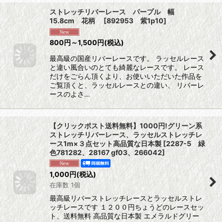
ストレッチリバーレース パープル 幅
15.8cm 花柄
[
892953 紫1p10
]
800
円
～1,500
円
(税込)
最高級の国産リバーレースです。 ラッセルレース
と違い風合いのとても綺麗なレースです。 レース
だけをごらん頂くより、お使いいただいた作品を
ご覧頂くと、ラッセルレースとの違い、 リバーレ
ースのよさ…
【クリックポスト送料無料】1000円!グリーン系
ストレッチリバーレース、ラッセルストレッチレ
ース1m×３点セット高品質な日本製
[
2287-5 緑
色781282、28167 gf03、266042
]
1,000
円
(税込)
在庫数 1個
最高級リバーストレッチレースとラッセルストレ
ッチレースです １２００円ちょうどのレースセッ
ト、送料無料 高品質な日本製 エメラルドグリー