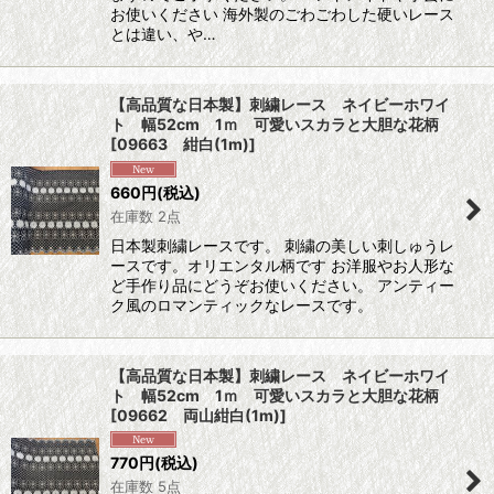
お使いください 海外製のごわごわした硬いレース
とは違い、や…
【高品質な日本製】刺繍レース ネイビーホワイ
ト 幅52cm 1ｍ 可愛いスカラと大胆な花柄
[
09663 紺白(1m)
]
660
円
(税込)
在庫数 2点
日本製刺繍レースです。 刺繍の美しい刺しゅうレ
ースです。オリエンタル柄です お洋服やお人形な
ど手作り品にどうぞお使いください。 アンティー
ク風のロマンティックなレースです。
【高品質な日本製】刺繍レース ネイビーホワイ
ト 幅52cm 1ｍ 可愛いスカラと大胆な花柄
[
09662 両山紺白(1m)
]
770
円
(税込)
在庫数 5点