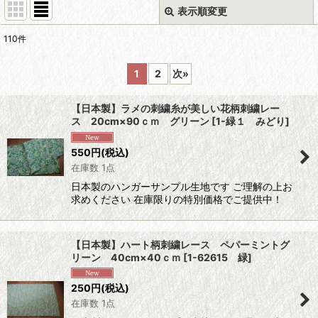
表示順変更
閉じる
110
件
表示数
:
1
2
次
»
在庫あり
【日本製】ラメの刺繍糸が美しい花柄刺繍レー
並び順
:
ス 20cm×90ｃｍ グリーン
[
1-緑１ みどり
]
550
円
(税込)
絞り込む
在庫数 1点
日本製のハンガーサンプル生地です ご理解の上お
求めください 在庫限りの特別価格でご提供中！
【日本製】ハート柄刺繍レース ペパーミントグ
リーン 40cm×40ｃｍ
[
1-62615 緑
]
250
円
(税込)
在庫数 1点