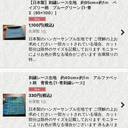
【日本製】刺繍レース生地 約95cm×約1ｍ ペ
イズリー柄 ブルーグリーン
[
1-青
2（95×100）
]
1,100
円
(税込)
在庫数 1点
日本製のハンガーサンプル生地です ご理解の上お
求めください 一部カットされている場合、カット
部分は除外のサイズを記載しております モニター
によりお色が異なる場合がございます 在庫限りの
特…
刺繍レース生地 約40cm×約1ｍ アルファベッ
ト柄 青黄色
[
1-青刺繍レース
]
330
円
(税込)
在庫数 1点
日本製のハンガーサンプル生地です ご理解の上お
求めください 一部カットされている場合、カット
部分は除外のサイズを記載しております モニター
によりお色が異なる場合がございます 赤もありま