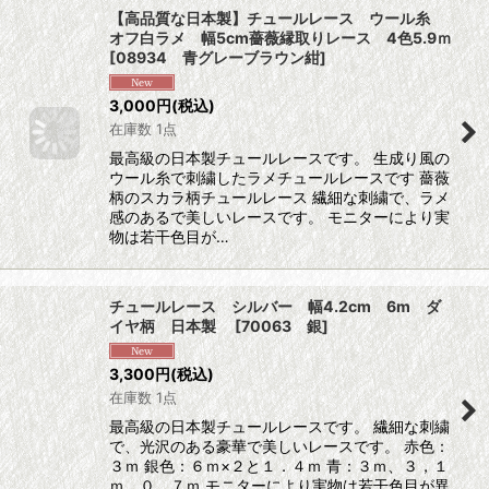
【高品質な日本製】チュールレース ウール糸
オフ白ラメ 幅5cm薔薇縁取りレース 4色5.9ｍ
[
08934 青グレーブラウン紺
]
3,000
円
(税込)
在庫数 1点
最高級の日本製チュールレースです。 生成り風の
ウール糸で刺繍したラメチュールレースです 薔薇
柄のスカラ柄チュールレース 繊細な刺繍で、ラメ
感のあるで美しいレースです。 モニターにより実
物は若干色目が…
チュールレース シルバー 幅4.2cm 6m ダ
イヤ柄 日本製
[
70063 銀
]
3,300
円
(税込)
在庫数 1点
最高級の日本製チュールレースです。 繊細な刺繍
で、光沢のある豪華で美しいレースです。 赤色：
３ｍ 銀色：６ｍ×２と１．４ｍ 青：３ｍ、３，１
ｍ、０．７ｍ モニターにより実物は若干色目が異