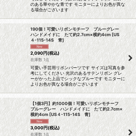
のある華やかな青です モニターによりお色が異な
る場合がございます
190個！可愛いリボンモチーフ ブルーグレー
ハンドメイドに たて約2.7cm×横約4cm
[
US
４-115-14S 青
]
2,090
円
(税込)
在庫数 1点
可愛い手芸用リボンパーツです サイズは写真を参
考にしてください 光沢のあるサテンリボン グレ
ーがかった上品でシックなブルーです モニターに
よりお色が異なる場合がございます
【1個3円】約1000個！可愛いリボンモチーフ
ブルーグレー ハンドメイドに たて約2.7cm×
横約4cm
[
US４-115-14S 青
]
3,000
円
(税込)
在庫数 1点