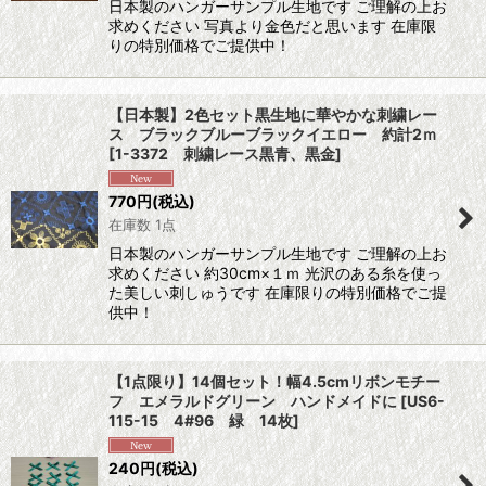
日本製のハンガーサンプル生地です ご理解の上お
求めください 写真より金色だと思います 在庫限
りの特別価格でご提供中！
【日本製】2色セット黒生地に華やかな刺繍レー
ス ブラックブルーブラックイエロー 約計2ｍ
[
1-3372 刺繍レース黒青、黒金
]
770
円
(税込)
在庫数 1点
日本製のハンガーサンプル生地です ご理解の上お
求めください 約30cm×１ｍ 光沢のある糸を使っ
た美しい刺しゅうです 在庫限りの特別価格でご提
供中！
【1点限り】14個セット！幅4.5cmリボンモチー
フ エメラルドグリーン ハンドメイドに
[
US6-
115-15 4#96 緑 14枚
]
240
円
(税込)