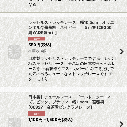
なる…
ラッセルストレッチレース 幅16.5cm オリエ
ンタルな薔薇柄 ネイビー ５ｍ巻
[
28056
紺YADR(5m）
]
550
円
(税込)
在庫数 4個
日本製ラッセルストレッチレースです 美しいバラ
柄のラッセルレース、最高級の日本製ラッセルレ
ースを 下着製作やマスクカバーに みてるだけで
元気の出るキュートなストレッチレースです モニ
ターにより…
日本製】チュールレース ゴールド、ターコイ
ズ、ピンク、ブラウン 幅2.9cm 薔薇柄
[
08927 金茶青ピンクラメレース
]
1,100
円
～1,500
円
(税込)