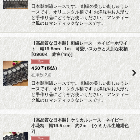
日本製刺繍レースです。 刺繍の美しい刺しゅうレ
ースです。オリエンタル柄です お洋服やお人形な
ど手作り品にどうぞお使いください。 アンティー
ク風のロマンティックなレースです。
【高品質な日本製】刺繍レース ネイビーホワイ
ト 幅19.5cm 1ｍ 可愛いスカラと大胆な花柄
[
09664 紺白(1m)
]
450
円
(税込)
在庫数 2点
日本製刺繍レースです。 刺繍の美しい刺しゅうレ
ースです。オリエンタル柄です お洋服やお人形な
ど手作り品にどうぞお使いください。 アンティー
ク風のロマンティックなレースです。
【高品質な日本製】ケミカルレース ネイビー
小花柄 幅19.5ｃm 約2ｍ
[
ケミカル生地紺色
7
]