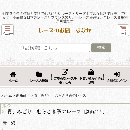
創業３０年の信頼と業績で他店にないレースとリーズナブルな価格で販売してい
ます、高品質な日本製レースとフランス製リバーレースを通販、全レース商用利
用可能です
メニュー
カート
検索
ご希望のレースを
お買い物ガイド＆
ホーム
レースの種類
会員様ログイン
探すなら
送料
ホーム
>
新商品！
>
青、みどり、むらさき系のレース
青、みどり、むらさき系のレース
[
新商品！
]
青 紫