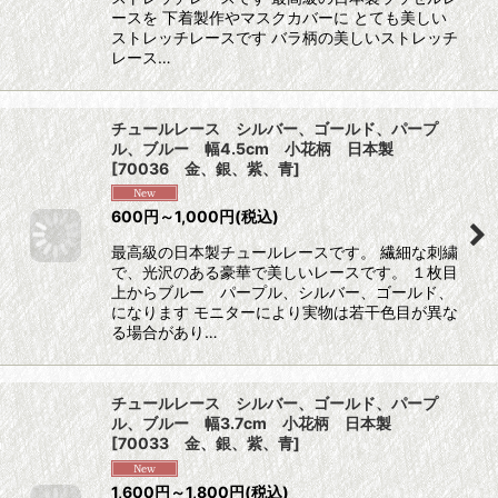
ースを 下着製作やマスクカバーに とても美しい
ストレッチレースです バラ柄の美しいストレッチ
レース…
チュールレース シルバー、ゴールド、パープ
ル、ブルー 幅4.5cm 小花柄 日本製
[
70036 金、銀、紫、青
]
600
円
～1,000
円
(税込)
最高級の日本製チュールレースです。 繊細な刺繍
で、光沢のある豪華で美しいレースです。 １枚目
上からブルー パープル、シルバー、ゴールド、
になります モニターにより実物は若干色目が異な
る場合があり…
チュールレース シルバー、ゴールド、パープ
ル、ブルー 幅3.7cm 小花柄 日本製
[
70033 金、銀、紫、青
]
1,600
円
～1,800
円
(税込)