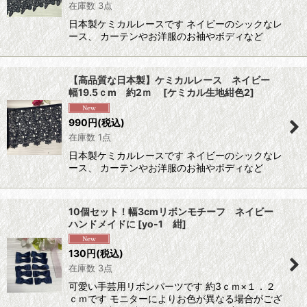
在庫数 3点
日本製ケミカルレースです ネイビーのシックなレ
ース、 カーテンやお洋服のお袖やボディなど
【高品質な日本製】ケミカルレース ネイビー
幅19.5ｃm 約2ｍ
[
ケミカル生地紺色2
]
990
円
(税込)
在庫数 1点
日本製ケミカルレースです ネイビーのシックなレ
ース、 カーテンやお洋服のお袖やボディなど
10個セット！幅3cmリボンモチーフ ネイビー
ハンドメイドに
[
yo-1 紺
]
130
円
(税込)
在庫数 3点
可愛い手芸用リボンパーツです 約3ｃｍ×１．２
ｃｍです モニターによりお色が異なる場合がござ