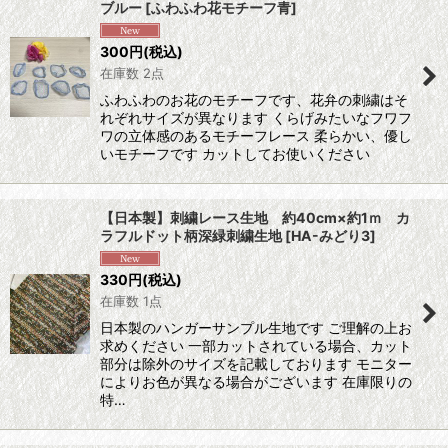
ブルー
[
ふわふわ花モチーフ青
]
300
円
(税込)
在庫数 2点
ふわふわのお花のモチーフです、花弁の刺繍はそ
れぞれサイズが異なります くらげみたいなフワフ
ワの立体感のあるモチーフレース 柔らかい、優し
いモチーフです カットしてお使いください
【日本製】刺繍レース生地 約40cm×約1ｍ カ
ラフルドット柄深緑刺繍生地
[
HA-みどり3
]
330
円
(税込)
在庫数 1点
日本製のハンガーサンプル生地です ご理解の上お
求めください 一部カットされている場合、カット
部分は除外のサイズを記載しております モニター
によりお色が異なる場合がございます 在庫限りの
特…