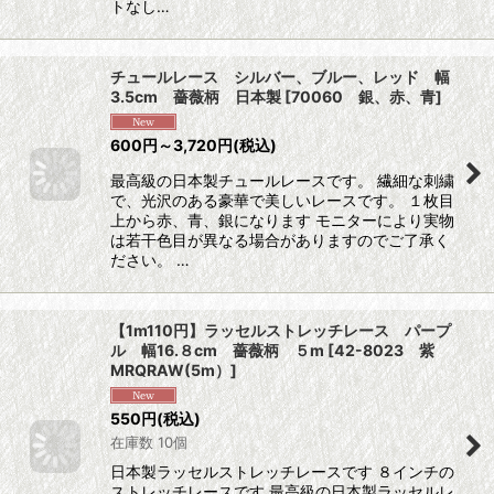
トなし…
チュールレース シルバー、ブルー、レッド 幅
3.5cm 薔薇柄 日本製
[
70060 銀、赤、青
]
600
円
～3,720
円
(税込)
最高級の日本製チュールレースです。 繊細な刺繍
で、光沢のある豪華で美しいレースです。 １枚目
上から赤、青、銀になります モニターにより実物
は若干色目が異なる場合がありますのでご了承く
ださい。 …
【1m110円】ラッセルストレッチレース パープ
ル 幅16.８cm 薔薇柄 ５m
[
42-8023 紫
MRQRAW(5m）
]
550
円
(税込)
在庫数 10個
日本製ラッセルストレッチレースです ８インチの
ストレッチレースです 最高級の日本製ラッセルレ