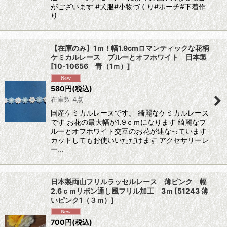
がございます #犬服#小物づくり#ポーチ#下着作
り
【在庫のみ】1ｍ！幅1.9cmロマンティックな花柄
ケミカルレース ブルーとオフホワイト 日本製
[
10-10656 青（1ｍ）
]
580
円
(税込)
在庫数 4点
国産ケミカルレースです。 綺麗なケミカルレース
です お花の最大幅が1.9ｃｍになります 綺麗なブ
ルーとオフホワイト交互のお花が連なっています
カットしてもお使いいただけます アクセサリーレ
ー…
日本製両山フリルラッセルレース 薄ピンク 幅
2.6ｃｍリボン通し風フリル加工 3ｍ
[
51243 薄
いピンク1（３ｍ）
]
700
円
(税込)