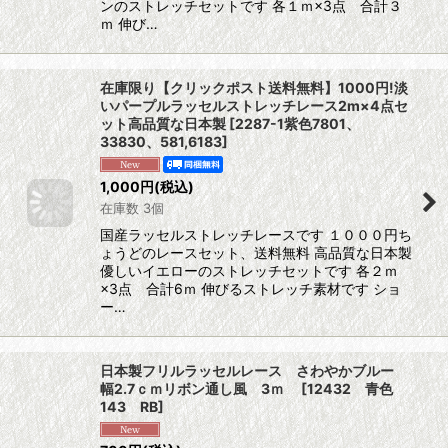
ンのストレッチセットです 各１ｍ×3点 合計３
ｍ 伸び…
在庫限り【クリックポスト送料無料】1000円!淡
いパープルラッセルストレッチレース2m×4点セ
ット高品質な日本製
[
2287-1紫色7801、
33830、581,6183
]
1,000
円
(税込)
在庫数 3個
国産ラッセルストレッチレースです １０００円ち
ょうどのレースセット、送料無料 高品質な日本製
優しいイエローのストレッチセットです 各２ｍ
×3点 合計6ｍ 伸びるストレッチ素材です ショ
ー…
日本製フリルラッセルレース さわやかブルー
幅2.7ｃｍリボン通し風 3ｍ
[
12432 青色
143 RB
]