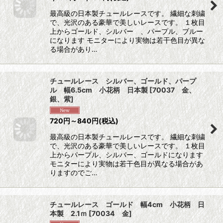
最高級の日本製チュールレースです。 繊細な刺繍
で、光沢のある豪華で美しいレースです。 １枚目
上からゴールド、シルバー 、パープル、ブルー
になります モニターにより実物は若干色目が異な
る場合があり…
チュールレース シルバー、ゴールド、パープ
ル 幅6.5cm 小花柄 日本製
[
70037 金、
銀、紫
]
720
円
～840
円
(税込)
最高級の日本製チュールレースです。 繊細な刺繍
で、光沢のある豪華で美しいレースです。 １枚目
上からパープル、シルバー、ゴールドになります
モニターにより実物は若干色目が異なる場合があ
りますのでご…
チュールレース ゴールド 幅4cm 小花柄 日
本製 2.1ｍ
[
70034 金
]