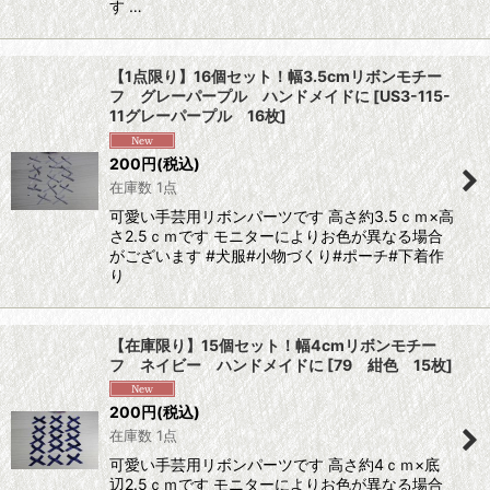
す …
【1点限り】16個セット！幅3.5cmリボンモチー
フ グレーパープル ハンドメイドに
[
US3-115-
11グレーパープル 16枚
]
200
円
(税込)
在庫数 1点
可愛い手芸用リボンパーツです 高さ約3.5ｃｍ×高
さ2.5ｃｍです モニターによりお色が異なる場合
がございます #犬服#小物づくり#ポーチ#下着作
り
【在庫限り】15個セット！幅4cmリボンモチー
フ ネイビー ハンドメイドに
[
79 紺色 15枚
]
200
円
(税込)
在庫数 1点
可愛い手芸用リボンパーツです 高さ約4ｃｍ×底
辺2.5ｃｍです モニターによりお色が異なる場合