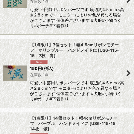
在庫数 1点
可愛い手芸用リボンパーツです 底辺約4.5ｃｍ×高
さ2.8ｃｍです モニターによりお色が異なる場合
がございます 個体差ございます #犬服#小物づく
り#ポーチ#下着作り
【1点限り】7個セット！幅4.5cmリボンモチー
フ マリンブルー ハンドメイドに
[
US6-115-
15 7枚 青
]
150
円
(税込)
在庫数 1点
可愛い手芸用リボンパーツです 底辺約4.5ｃｍ×高
さ2.8ｃｍです モニターによりお色が異なる場合
がございます 個体差ございます #犬服#小物づく
り#ポーチ#下着作り
【1点限り】14個セット！幅4cmリボンモチー
フ パープル ハンドメイドに
[
US6-115-15
14枚 紫
]