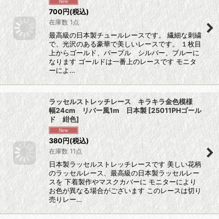
700
円
(税込)
在庫数 1点
最高級の日本製チュールレースです。 繊細な刺繍
で、光沢のある豪華で美しいレースです。 １枚目
上からゴールド、パープル シルバー、ブルーに
なります ゴールドは一番上のレースです モニタ
ーによ…
ラッセルストレッチレース キラキラ金色模様
幅24cm リバー風1m 日本製
[
25011PHゴール
ド 紺色
]
380
円
(税込)
在庫数 11点
日本製ラッセルストレッチレースです 美しい花柄
のラッセルレース、最高級の日本製ラッセルレー
スを 下着製作やマスクカバーに モニターにより
お色が異なる場合がございます このレースは切り
売りレー…