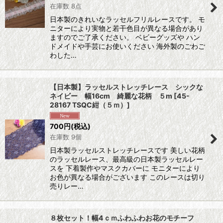
在庫数 8点
日本製のきれいなラッセルフリルレースです。 モ
ニターにより実物と若干色目が異なる場合があり
ますのでご了承ください。 ベビーグッズや ハン
ドメイドや手芸にお使いください 海外製のごわご
わした…
【日本製】ラッセルストレッチレース シックな
ネイビー 幅16cm 綺麗な花柄 ５m
[
45-
28167 TSQC紺（５ｍ）
]
700
円
(税込)
在庫数 9個
日本製ラッセルストレッチレースです 美しい花柄
のラッセルレース、最高級の日本製ラッセルレー
スを 下着製作やマスクカバーに モニターにより
お色が異なる場合がございます このレースは切り
売りレー…
８枚セット！幅4ｃｍふわふわお花のモチーフ