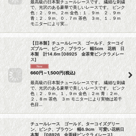
最高級の日本製チュールレースです。 繊細な刺繍
で、光沢のある豪華で美しいレースです。 ピンク
色：２．９ｍ。２ｍ 金色：１．９ｍ ２．９ｍ
青：２．９ｍ、０．７ｍ 茶色 ３ｍ、１．９ｍ
モニターにより実…
【日本製】チュールレース ゴールド、ターコイ
ズブルー、ピンク、ブラウン 幅5cm 花柄 日
本製 計14.6m
[
08925 金茶青ピンクラメレー
ス
]
660
円
～1,500
円
(税込)
最高級の日本製チュールレースです。 繊細な刺繍
で、光沢のある豪華で美しいレースです。 ピンク
色：２．９ｍ。１，９ｍ 金色：２ｍ 青：２ｍ、
２，８ｍ 茶色 ３ｍ モニターにより実物は若干
色目…
チュールレース ゴールド、ターコイズグリー
ン、ピンク、ブラウン 幅6.9cm 可愛い花柄日
本製
[
08926 金茶緑ピンクラメレース
]