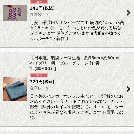
240
円
(税込)
在庫数 1点
可愛い手芸用リボンパーツです 底辺約4.5ｃｍ×高
さ2.8ｃｍです モニターによりお色が異なる場合
がございます 個体差ございます #犬服#小物づく
り#ポーチ#下着作り
【日本製】刺繍レース生地 約35cm×約60cｍ
ペイズリー柄 ブルーグリーン
[
1-青
1（35×60）
]
220
円
(税込)
在庫数 1点
日本製のハンガーサンプル生地です ご理解の上お
求めください 一部カットされている場合、カット
部分は除外のサイズを記載しております モニター
によりお色が異なる場合がございます 在庫限りの
特…