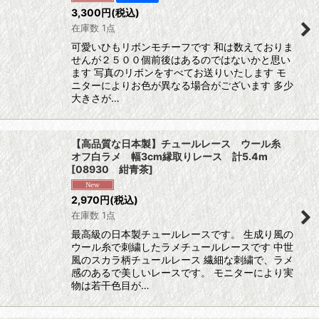
3,300
円
(税込)
在庫数 1点
可愛いひもリボンモチーフです 和は数えておりま
せんが２５００個前後はあるのではないかと思い
ます 写真のリボンをすべてお送りいたします モ
ニターによりお色が異なる場合がございます 多少
大きさが…
【高品質な日本製】チュールレース ウール糸
オフ白ラメ 幅3cm縁取りレース 計5.4m
[
08930 紺青茶
]
2,970
円
(税込)
在庫数 1点
最高級の日本製チュールレースです。 生成り風の
ウール糸で刺繍したラメチュールレースです 中世
風のスカラ柄チュールレース 繊細な刺繍で、ラメ
感のあるで美しいレースです。 モニターにより実
物は若干色目が…