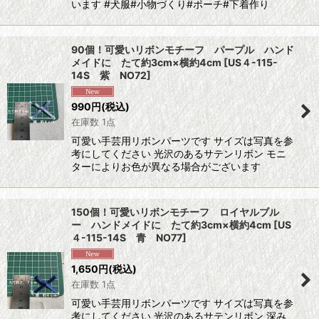
います #犬服#小物づくり#ポーチ#下着作り
90個！可愛いリボンモチーフ パープル ハンド
メイドに たて約3cm×横約4cm
[
US４-115-
14S 紫 NO72
]
990
円
(税込)
在庫数 1点
可愛い手芸用リボンパーツです サイズは写真を参
考にしてください 光沢のあるサテンリボン モニ
ターによりお色が異なる場合がございます
150個！可愛いリボンモチーフ ロイヤルブル
ー ハンドメイドに たて約3cm×横約4cm
[
US
４-115-14S 青 NO77
]
1,650
円
(税込)
在庫数 1点
可愛い手芸用リボンパーツです サイズは写真を参
考にしてください 光沢のあるサテンリボン 深み