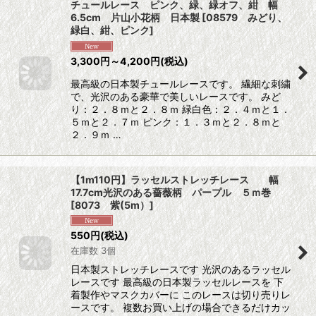
チュールレース ピンク、緑、緑オフ、紺 幅
6.5cm 片山小花柄 日本製
[
08579 みどり、
緑白、紺、ピンク
]
3,300
円
～4,200
円
(税込)
最高級の日本製チュールレースです。 繊細な刺繍
で、光沢のある豪華で美しいレースです。 みど
り：２．８ｍと２．８ｍ 緑白色：２．４ｍと１．
５ｍと２．７ｍ ピンク：１．３ｍと２．８ｍと
２．９ｍ …
【1m110円】ラッセルストレッチレース 幅
17.7cm光沢のある薔薇柄 パープル ５ｍ巻
[
8073 紫(5m）
]
550
円
(税込)
在庫数 3個
日本製ストレッチレースです 光沢のあるラッセル
レースです 最高級の日本製ラッセルレースを 下
着製作やマスクカバーに このレースは切り売りレ
ースです。 複数お買い上げの場合できるだけカッ