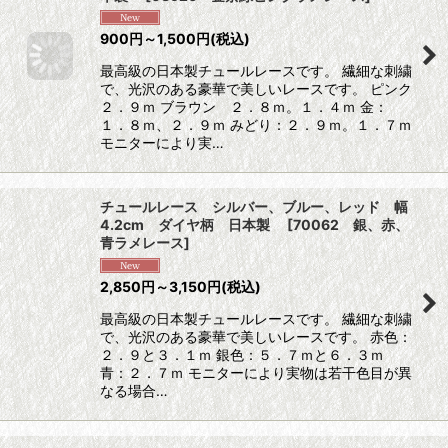
900
円
～1,500
円
(税込)
最高級の日本製チュールレースです。 繊細な刺繍
で、光沢のある豪華で美しいレースです。 ピンク
２．９ｍ ブラウン ２．８ｍ。１．４ｍ 金：
１．８ｍ、２．９ｍ みどり：２．９ｍ。１．７ｍ
モニターにより実…
チュールレース シルバー、ブルー、レッド 幅
4.2cm ダイヤ柄 日本製
[
70062 銀、赤、
青ラメレース
]
2,850
円
～3,150
円
(税込)
最高級の日本製チュールレースです。 繊細な刺繍
で、光沢のある豪華で美しいレースです。 赤色：
２．９と３．１ｍ 銀色：５．７ｍと６．３ｍ
青：２．７ｍ モニターにより実物は若干色目が異
なる場合…