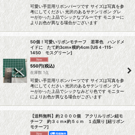
可愛い手芸用リボンパーツです サイズは写真を参
考にしてください 光沢のあるサテンリボン グレ
ーがかった上品でシックなブルーです モニターに
よりお色が異なる場合がございます
50個！可愛いリボンモチーフ 若草色 ハンドメ
イドに たて約3cm×横約4cm
[
US４-115-
1450 モスグリーン
]
550
円
(税込)
在庫数 1点
可愛い手芸用リボンパーツです サイズは写真を参
考にしてください 光沢のあるサテンリボン グレ
ーがかった上品でシックなみどり色です モニター
によりお色が異なる場合がございます
【送料無料】約２０００個 アクリルリボン紐モ
チーフ 約３ｃｍ×約５ｃｍ １点限り
[
紐リボン
モチーフ
]