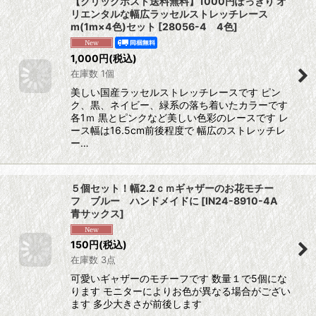
【クリックポスト送料無料】1000円ぽっきり オ
リエンタルな幅広ラッセルストレッチレース
m(1m×4色)セット
[
28056-4 4色
]
1,000
円
(税込)
在庫数 1個
美しい国産ラッセルストレッチレースです ピン
ク、黒、ネイビー、緑系の落ち着いたカラーです
各1ｍ 黒とピンクなど美しい色彩のレースです レ
ース幅は16.5cm前後程度で 幅広のストレッチレ
ー…
５個セット！幅2.2ｃｍギャザーのお花モチー
フ ブルー ハンドメイドに
[
IN24-8910-4A
青サックス
]
150
円
(税込)
在庫数 3点
可愛いギャザーのモチーフです 数量１で5個にな
ります モニターによりお色が異なる場合がござい
ます 多少大きさが前後します