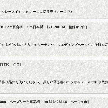
セルレースです このレースは切り売りレースです。
19.6cm百合柄 １ｍ日本製
[
21-78004 精錬オフ白
]
です 幅があるので カフェカーテンや、ウエディングベールやお洋服衣装
[
3136 クロ
]
ど手作り品にお使いください。 美しい薔薇柄のラッセルレースです 複
cm ペーズリーと蔦花柄 1m
[
43-28146 ベージュdr
]