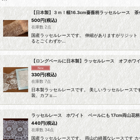
表示数
:
【日本製】３ｍ！幅16.3cm薔薇柄ラッセルレース 茶
在庫あり
500
円
(税込)
在庫数 2点
並び順
:
国産ラッセルレースです。 伸縮がありますがリジット
るとごくわずか…
【ロングベールに日本製】ラッセルレース オフホワイト
330
円
(税込)
在庫数 7点
日本製ラッセルレースです。 美しいラッセルレースで
装、カフェ…
ラッセルレース ホワイト ベールにも 17cm両山花柄
440
円
(税込)
在庫数 34点
国産ラッセルレースです。 両山の綺麗なレースです 