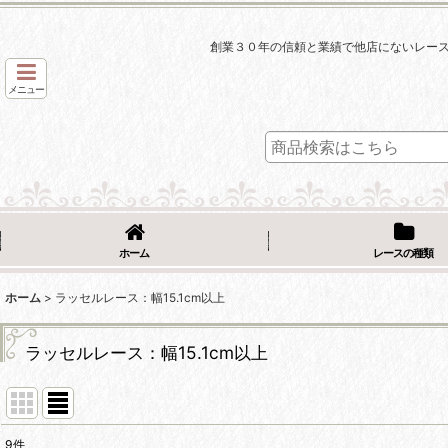
創業３０年の信頼と業績で他店にないレー
メニュー
ホーム
レースの種類
ホーム
>
ラッセルレース：幅15.1cm以上
ラッセルレース：幅15.1cm以上
9
件