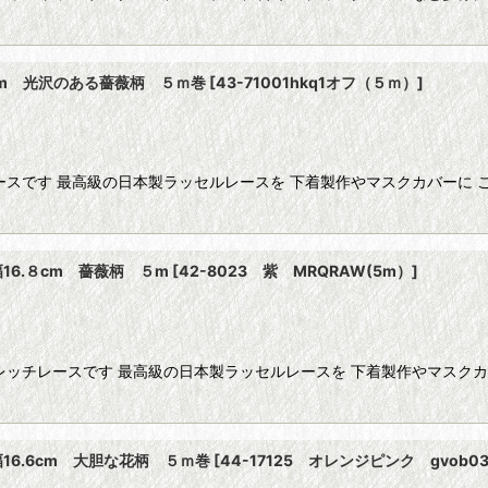
cm 光沢のある薔薇柄 ５ｍ巻
[
43-71001hkq1オフ（５ｍ）
]
ースです 最高級の日本製ラッセルレースを 下着製作やマスクカバーに 
16.８cm 薔薇柄 ５m
[
42-8023 紫 MRQRAW(5m）
]
レッチレースです 最高級の日本製ラッセルレースを 下着製作やマスクカ
16.6cm 大胆な花柄 ５ｍ巻
[
44-17125 オレンジピンク gvob0