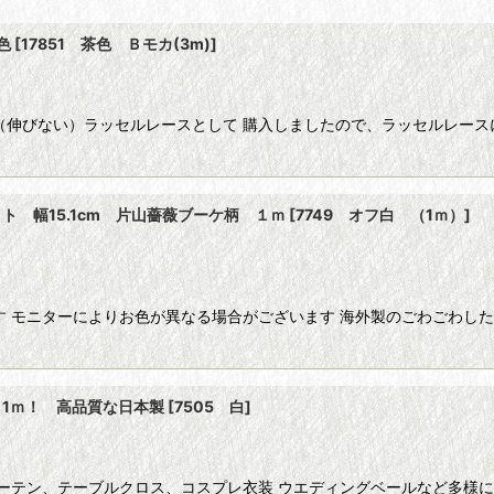
色
[
17851 茶色 Ｂモカ(3m)
]
（伸びない）ラッセルレースとして 購入しましたので、ラッセルレース
絞り込む
 幅15.1cm 片山薔薇ブーケ柄 １ｍ
[
7749 オフ白 （1ｍ）
]
す モニターによりお色が異なる場合がございます 海外製のごわごわし
 1ｍ！ 高品質な日本製
[
7505 白
]
カーテン、テーブルクロス、コスプレ衣装 ウエディングベールなど多様