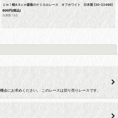
１ｍ！幅4.5ｃｍ薔薇のケミカルレース オフホワイト 日本製
[
30-22496
]
600
円
(税込)
在庫数 13点
閉じる
の機会にお求めください。 このレースは切り売りレースです。