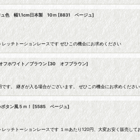
色 幅1.1cm日本製 10ｍ
[
8831 ベージュ
]
トレッチトーションレースです ぜひこの機会にお求めください
 オフホワイト／ブラウン
[
30 オフブラウン
]
用です。 継ぎが入る場合がございます。 ぜひこの機会にお求めくださ
いボタン風５ｍ！
[
5585 ベージュ
]
レッチトーションレースです １ｍあたり120円、大変お安く販売して