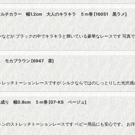
ルチカラー 幅1.2cm 大人のキラキラ ５ｍ巻
[
16051 黒ラメ
]
ーなどが ブラックの中でキラキラと輝いている豪華なレースです 写真
ス モカブラウン
[
6947 茶
]
トレッチトーションレースですが シルクならではのしっとりした光沢感
り 幅0.8cm ５ｍ巻
[
07-KS ベージュ
]
トンのストレッチトーションレースです ベビー用品にも安心です。 お