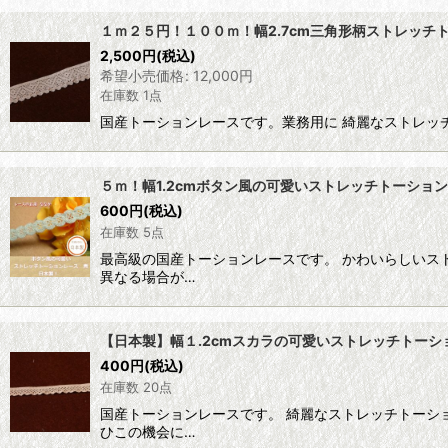
１ｍ２５円！１００ｍ！幅2.7cm三角形柄ストレッチ
2,500
円
(税込)
希望小売価格
:
12,000
円
在庫数 1点
国産トーションレースです。業務用に 綺麗なストレッ
５ｍ！幅1.2cmボタン風の可愛いストレッチトーショ
600
円
(税込)
在庫数 5点
最高級の国産トーションレースです。 かわいらしいスト
異なる場合が…
【日本製】幅１.2cmスカラの可愛いストレッチトー
400
円
(税込)
在庫数 20点
国産トーションレースです。 綺麗なストレッチトーシ
ひこの機会に…