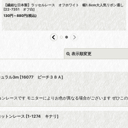
【繊細な日本製】ラッセルレース オフホワイト 幅1.6cm大人気リボン通し
[
22-7351 オフ白
]
130
円
～880
円
(税込)
表示順変更
チュラル3m
[
16077 ピーチ３８Ａ
]
ョンレースです モニターによりお色が異なる場合がございます ぜひこ
絞り込む
コットンレース
[
1-1274 キナリ
]