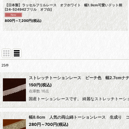
【日本製】ラッセルフリルレース オフホワイト 幅1.9cm可愛いドット柄
[
24-524942フリル オフ白
]
800
円
～7,200
円
(税込)
25
件
表示数
:
ストレッチトーションレース ピーチ色 幅2.7cmナ
在庫あり
150
円
(税込)
在庫数 16点
並び順
:
国産トーションレースです。 綺麗なストレッチトーシ
幅8.6cm 人気の両山綿トーションレース 生成り 
280
円
～700
円
(税込)