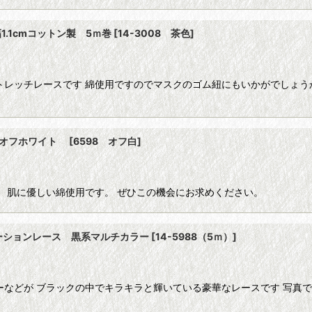
.1cmコットン製 5ｍ巻
[
14-3008 茶色
]
トレッチレースです 綿使用ですのでマスクのゴム紐にもいかがでしょうか
ス オフホワイト
[
6598 オフ白
]
。 肌に優しい綿使用です。 ぜひこの機会にお求めください。
ーションレース 黒系マルチカラー
[
14-5988（5ｍ）
]
ーなどが ブラックの中でキラキラと輝いている豪華なレースです 写真