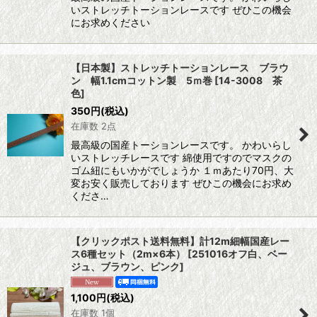
いストレッチトーションレースです ぜひこの機会
にお求めください
【日本製】ストレッチトーションレース ブラウ
ン 幅1.1cmコットン製 5ｍ巻
[
14-3008 茶
色
]
350
円
(税込)
在庫数 2点
最高級の国産トーションレースです。 かわいらし
いストレッチレースです 綿使用ですのでマスクの
ゴム紐にもいかがでしょうか １ｍあたり70円、大
変お安く販売しております ぜひこの機会にお求め
くださ…
【クリックポスト送料無料】計12m細幅国産レー
ス6種セット（2m×6本）
[
251016オフ白、ベー
ジュ、ブラウン、ピンク
]
1,100
円
(税込)
在庫数 1個