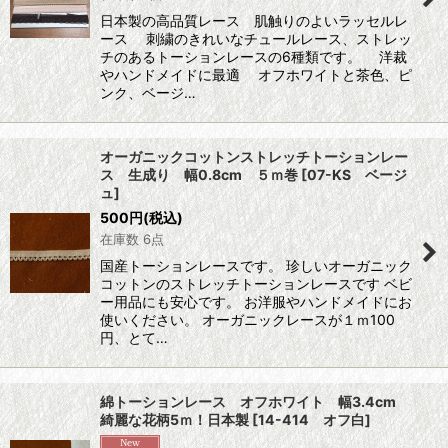
日本製の高品質レース 肌触りのよいラッセルレ
ース 刺繍のきれいなチュールレース、ストレッ
チのあるトーションレースの6種類です。 洋裁
やハンドメイドに最適 オフホワイトと茶色、ピ
ンク、ベージ…
オーガニックコットンストレッチトーションレー
ス 生成り 幅0.8cm ５ｍ巻
[
07-KS ベージ
ュ
]
500
円
(税込)
在庫数 6点
国産トーションレースです。 珍しいオーガニック
コットンのストレッチトーションレースです ベビ
ー用品にも安心です。 お洋服やハンドメイドにお
使いください。 オーガニックレースが１ｍ100
円、とて…
綿トーションレース オフホワイト 幅3.4cm
綺麗な花柄5ｍ！日本製
[
14-414 オフ白
]