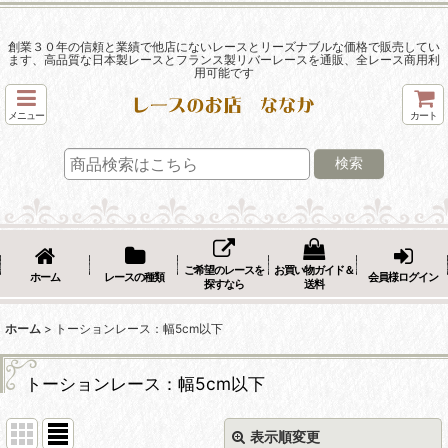
創業３０年の信頼と業績で他店にないレースとリーズナブルな価格で販売してい
ます、高品質な日本製レースとフランス製リバーレースを通販、全レース商用利
用可能です
メニュー
カート
検索
ご希望のレースを
お買い物ガイド＆
ホーム
レースの種類
会員様ログイン
探すなら
送料
ホーム
>
トーションレース：幅5cm以下
トーションレース：幅5cm以下
表示順変更
閉じる