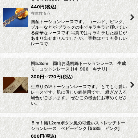
440
円
(税込)
在庫数 8点
国産トーションレースです。 ゴールド、ピンク、
ブルーなどが ブラックの中でキラキラと輝いてい
る豪華なレースです 写真ではキラキラした感じが
あまり出せませんでしたが、 実物はとても美しい
レースで…
幅5.3cm 両山お花柄綿トーションレース 生成
り コットンレース
[
14-906 キナリ
]
300
円
～770
円
(税込)
生成りの綿トーションレースです。 とても可愛い
レースです。肌に優しい綿使用です。 継ぎが入る
場合がございます。 ぜひこの機会にお求めくださ
い。
５ｍ！幅1.2cmボタン風の可愛いストレッチトー
ションレース ベビーピンク
[
5585 ピンク
]
600
円
(税込)