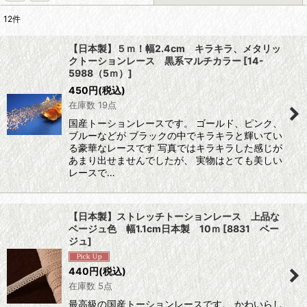
12
件
表示数
:
【日本製】５ｍ！幅2.4cm キラキラ、メタリッ
クトーションレース 黒系マルチカラー
[
14-
在庫あり
5988（5ｍ）
]
450
円
(税込)
並び順
:
在庫数 19点
国産トーションレースです。 ゴールド、ピンク、
絞り込む
ブルーなどが ブラックの中でキラキラと輝いてい
る豪華なレースです 写真ではキラキラした感じが
あまり出せませんでしたが、 実物はとても美しい
レースで…
【日本製】ストレッチトーションレース 上品な
ベージュ色 幅1.1cm日本製 10ｍ
[
8831 ベー
ジュ
]
440
円
(税込)
在庫数 5点
最高級の国産トーションレースです。 かわいらし