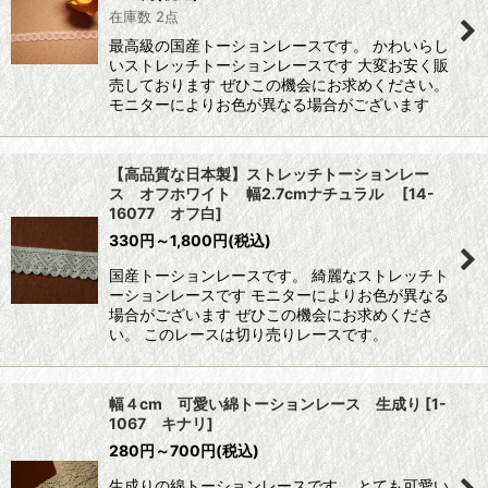
在庫数 2点
最高級の国産トーションレースです。 かわいらし
いストレッチトーションレースです 大変お安く販
売しております ぜひこの機会にお求めください。
モニターによりお色が異なる場合がございます
【高品質な日本製】ストレッチトーションレー
ス オフホワイト 幅2.7cmナチュラル
[
14-
16077 オフ白
]
330
円
～1,800
円
(税込)
国産トーションレースです。 綺麗なストレッチト
ーションレースです モニターによりお色が異なる
場合がございます ぜひこの機会にお求めくださ
い。 このレースは切り売りレースです。
幅４cm 可愛い綿トーションレース 生成り
[
1-
1067 キナリ
]
280
円
～700
円
(税込)
生成りの綿トーションレースです。 とても可愛い