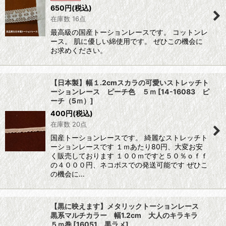
650
円
(税込)
在庫数 16点
最高級の国産トーションレースです。 コットンレ
ース。 肌に優しい綿使用です。 ぜひこの機会に
お求めください。
【日本製】幅１.2cmスカラの可愛いストレッチト
ーションレース ピーチ色 ５ｍ
[
14-16083 ピ
ーチ（5ｍ）
]
400
円
(税込)
在庫数 20点
国産トーションレースです。 綺麗なストレッチト
ーションレースです １ｍあたり80円、大変お安
く販売しております １００ｍですと５０％ｏｆｆ
の４０００円、ネコポスでの発送可能です ぜひこ
の機会に…
【黒に映えます】メタリックトーションレース
黒系マルチカラー 幅1.2cm 大人のキラキラ
５ｍ巻
[
16051 黒ラメ
]