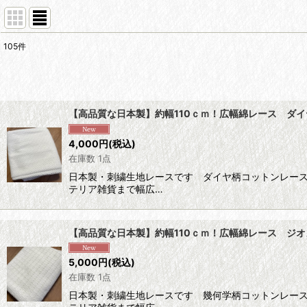
105
件
表示数
:
在庫あり
【高品質な日本製】約幅110ｃｍ！広幅綿レース ダ
並び順
:
4,000
円
(税込)
在庫数 1点
日本製・刺繍生地レースです ダイヤ柄コットンレース
テリア雑貨まで幅広…
【高品質な日本製】約幅110ｃｍ！広幅綿レース ジ
5,000
円
(税込)
在庫数 1点
日本製・刺繍生地レースです 幾何学柄コットンレース