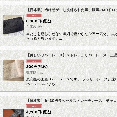
【日本製】透け感が生む洗練された黒、漆黒の3Dドロップ
6,000
円
(税込)
在庫数 1点
重たさを感じさせない繊細で軽やかなシアー素材、 黒
られると思います。…
【美しいリバーレース】ストレッチリバーレース 上品な
800
円
(税込)
在庫数 6点
最高級の国産リバーレースです。 ラッセルレースと違
バーレースのよさ…
【日本製】1m30円ラッセルストレッチレース チャコ
4,200
円
(税込)