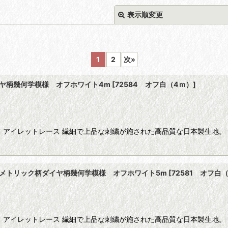
表示順変更
1
2
次
»
イヤ柄幾何学模様 オフホワイト4m
[
72584 オフ白（4ｍ）
]
絞り込む
 アイレットレース 繊細で上品な刺繍が施された高品質な日本製生地。
オメトリック柄ダイヤ柄幾何学模様 オフホワイト5m
[
72581 オフ白
 アイレットレース 繊細で上品な刺繍が施された高品質な日本製生地。