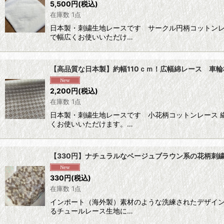
5,500
円
(税込)
在庫数 1点
日本製・刺繍生地レースです サークル円柄コットンレ
で幅広くお使いいただけ…
【高品質な日本製】約幅110ｃｍ！広幅綿レース 車輪柄
2,200
円
(税込)
在庫数 1点
日本製・刺繍生地レースです 小花柄コットンレース 
くお使いいただけます。…
【330円】ナチュラルなベージュブラウン系の花柄刺繍レ
330
円
(税込)
在庫数 1点
インポート（海外製）素材のような洗練されたデザイン
るチュールレース生地に…