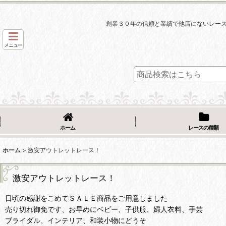
創業３０年の信頼と業績で他店にないレー
メニュー
ホーム
レースの種類
ホーム
>
激安アウトレットレース！
激安アウトレットレース！
日頃の感謝をこめてＳＡＬＥ商品をご用意しました
売り切れ御免です、お早めにベビー、子供服、婦人衣料、手芸
ブライダル、インテリア、和装小物にどうそ