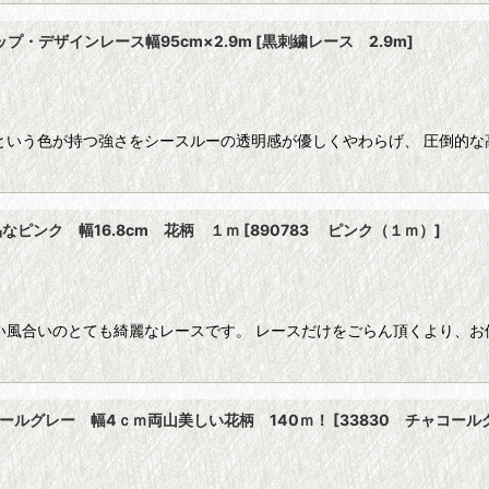
・デザインレース幅95cm×2.9m
[
黒刺繍レース 2.9m
]
という色が持つ強さをシースルーの透明感が優しくやわらげ、 圧倒的な
ピンク 幅16.8cm 花柄 １ｍ
[
890783 ピンク（１ｍ）
]
い風合いのとても綺麗なレースです。 レースだけをごらん頂くより、お
ールグレー 幅4ｃｍ両山美しい花柄 140ｍ！
[
33830 チャコール