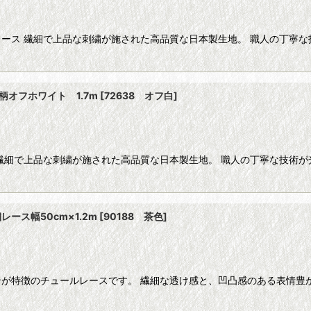
ース 繊細で上品な刺繍が施された高品質な日本製生地。 職人の丁寧
オフホワイト 1.7m
[
72638 オフ白
]
繊細で上品な刺繍が施された高品質な日本製生地。 職人の丁寧な技術
ース幅50cm×1.2m
[
90188 茶色
]
が特徴のチュールレースです。 繊細な透け感と、凹凸感のある表情豊