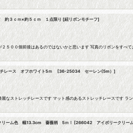
 約３ｃｍ×約５ｃｍ １点限り
[
紐リボンモチーフ
]
が２５００個前後はあるのではないかと思います 写真のリボンをすべて
レッチレース オフホワイト5ｍ
[
36-25034 セーレン(5m）
]
綺麗なストレッチレースです マット感のあるストレッチレースです ラ
リーム色 幅13.3cm 薔薇柄 5ｍ！
[
266042 アイボリークリーム