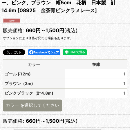
ー、ピンク、ブラウン 幅5cm 花柄 日本製 計
14.6m
[
08925 金茶青ピンクラメレース
]
販売価格
:
660
円
～1,500
円
(税込)
オプションにより価格が変わる場合もあります。
Facebookでシェア
カラー
在庫
ゴールド(2m)
1
ブラウン（3m)
1
ピンクブラック（計4.8m)
1
カラー
を選択してください
販売価格
:
660
円
～1,500
円
(税込)