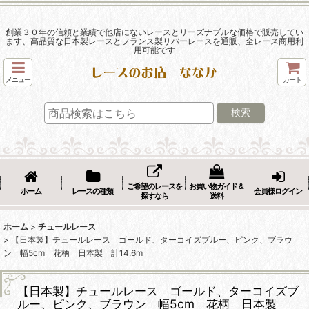
創業３０年の信頼と業績で他店にないレースとリーズナブルな価格で販売してい
ます、高品質な日本製レースとフランス製リバーレースを通販、全レース商用利
用可能です
メニュー
カート
検索
ご希望のレースを
お買い物ガイド＆
ホーム
レースの種類
会員様ログイン
探すなら
送料
ホーム
>
チュールレース
>
【日本製】チュールレース ゴールド、ターコイズブルー、ピンク、ブラウ
ン 幅5cm 花柄 日本製 計14.6m
【日本製】チュールレース ゴールド、ターコイズブ
ルー、ピンク、ブラウン 幅5cm 花柄 日本製