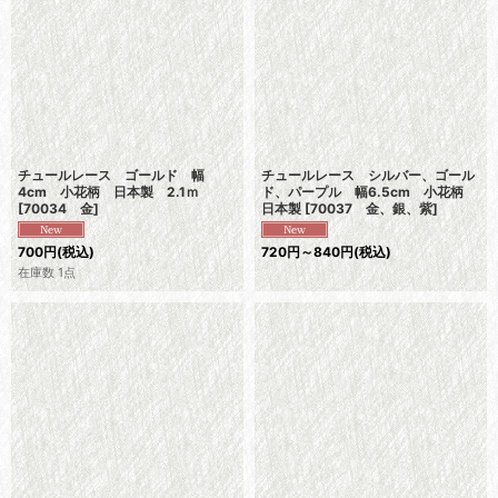
チュールレース ゴールド 幅
チュールレース シルバー、ゴール
4cm 小花柄 日本製 2.1ｍ
ド、パープル 幅6.5cm 小花柄
[
70034 金
]
日本製
[
70037 金、銀、紫
]
700
円
(税込)
720
円
～840
円
(税込)
在庫数 1点