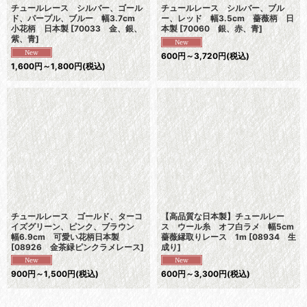
チュールレース シルバー、ゴール
チュールレース シルバー、ブル
ド、パープル、ブルー 幅3.7cm
ー、レッド 幅3.5cm 薔薇柄 日
小花柄 日本製
[
70033 金、銀、
本製
[
70060 銀、赤、青
]
紫、青
]
600
円
～3,720
円
(税込)
1,600
円
～1,800
円
(税込)
チュールレース ゴールド、ターコ
【高品質な日本製】チュールレー
イズグリーン、ピンク、ブラウン
ス ウール糸 オフ白ラメ 幅5cm
幅6.9cm 可愛い花柄日本製
薔薇縁取りレース 1m
[
08934 生
[
08926 金茶緑ピンクラメレース
]
成り
]
900
円
～1,500
円
(税込)
600
円
～3,300
円
(税込)