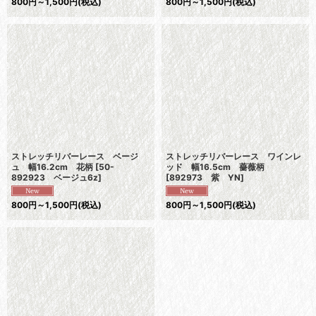
800
円
～1,500
円
(税込)
800
円
～1,500
円
(税込)
ストレッチリバーレース ベージ
ストレッチリバーレース ワインレ
ュ 幅16.2cm 花柄
[
50-
ッド 幅16.5cm 薔薇柄
892923 ベージュ6z
]
[
892973 紫 YN
]
800
円
～1,500
円
(税込)
800
円
～1,500
円
(税込)