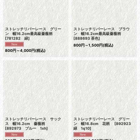
ストレッチリバーレース グリー
ストレッチリバーレース ブラウ
ン 幅16.2cm最高級薔薇柄
ン 幅16.2cm最高級薔薇柄
[
781282 緑
]
[
888693 茶色
]
800
円
～1,500
円
(税込)
800
円
～4,000
円
(税込)
ストレッチリバーレース サック
ストレッチリバーレース グリー
ス 幅16.2cm 薔薇柄
ン 幅16.8cm 花柄
[
892923
[
892973 ブルー 1xh
]
緑 1q10
]