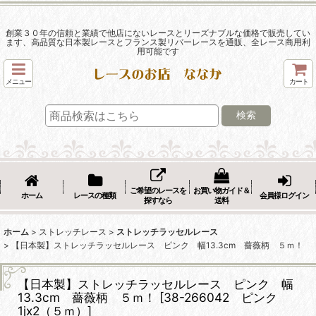
創業３０年の信頼と業績で他店にないレースとリーズナブルな価格で販売してい
ます、高品質な日本製レースとフランス製リバーレースを通販、全レース商用利
用可能です
メニュー
カート
検索
ご希望のレースを
お買い物ガイド＆
ホーム
レースの種類
会員様ログイン
探すなら
送料
ホーム
>
ストレッチレース
>
ストレッチラッセルレース
>
【日本製】ストレッチラッセルレース ピンク 幅13.3cm 薔薇柄 ５ｍ！
【日本製】ストレッチラッセルレース ピンク 幅
13.3cm 薔薇柄 ５ｍ！
[
38-266042 ピンク
1jx2（５ｍ）
]