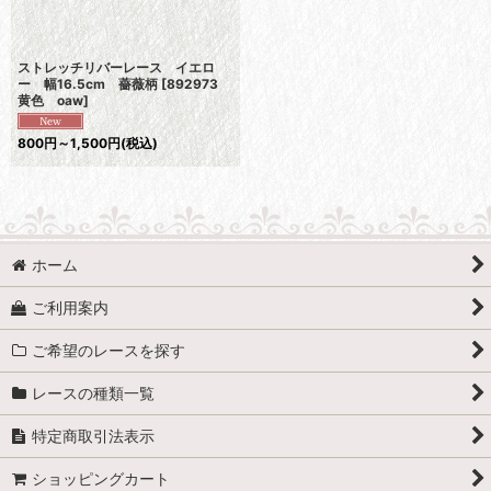
ストレッチリバーレース イエロ
ー 幅16.5cm 薔薇柄
[
892973
黄色 oaw
]
800
円
～1,500
円
(税込)
ホーム
ご利用案内
ご希望のレースを探す
レースの種類一覧
特定商取引法表示
ショッピングカート