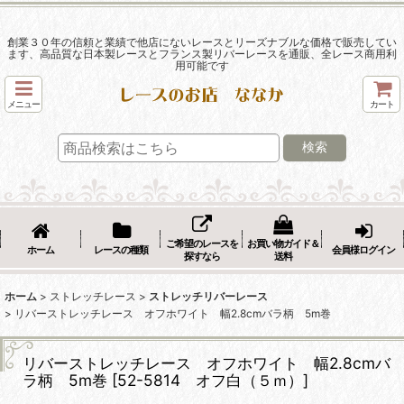
創業３０年の信頼と業績で他店にないレースとリーズナブルな価格で販売してい
ます、高品質な日本製レースとフランス製リバーレースを通販、全レース商用利
用可能です
メニュー
カート
検索
ご希望のレースを
お買い物ガイド＆
ホーム
レースの種類
会員様ログイン
探すなら
送料
ホーム
>
ストレッチレース
>
ストレッチリバーレース
>
リバーストレッチレース オフホワイト 幅2.8cmバラ柄 5m巻
リバーストレッチレース オフホワイト 幅2.8cmバ
ラ柄 5m巻
[
52-5814 オフ白（５ｍ）
]