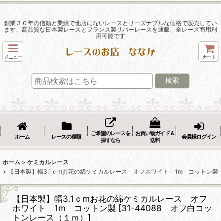
創業３０年の信頼と業績で他店にないレースとリーズナブルな価格で販売してい
ます、高品質な日本製レースとフランス製リバーレースを通販、全レース商用利
用可能です
メニュー
カート
検索
ご希望のレースを
お買い物ガイド＆
ホーム
レースの種類
会員様ログイン
探すなら
送料
ホーム
>
ケミカルレース
>
【日本製】幅3.1ｃmお花の綿ケミカルレース オフホワイト 1m コットン製
【日本製】幅3.1ｃmお花の綿ケミカルレース オフ
ホワイト 1m コットン製
[
31-44088 オフ白コッ
トンレース（１ｍ）
]