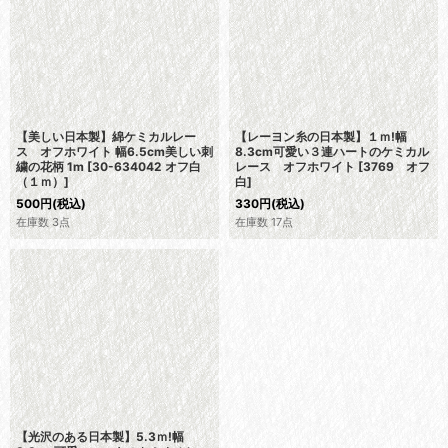
【美しい日本製】綿ケミカルレー
【レーヨン糸の日本製】１ｍ!幅
ス オフホワイト 幅6.5cm美しい刺
8.3cm可愛い３連ハートのケミカル
繍の花柄 1m
[
30-634042 オフ白
レース オフホワイト
[
3769 オフ
（１ｍ）
]
白
]
500
円
(税込)
330
円
(税込)
在庫数 3点
在庫数 17点
【光沢のある日本製】5.3ｍ!幅