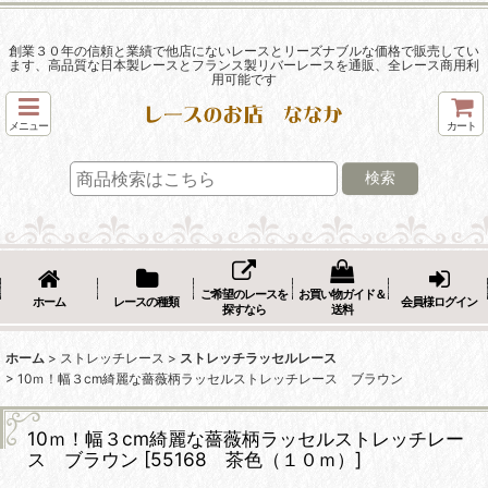
創業３０年の信頼と業績で他店にないレースとリーズナブルな価格で販売してい
ます、高品質な日本製レースとフランス製リバーレースを通販、全レース商用利
用可能です
メニュー
カート
検索
ご希望のレースを
お買い物ガイド＆
ホーム
レースの種類
会員様ログイン
探すなら
送料
ホーム
>
ストレッチレース
>
ストレッチラッセルレース
>
10ｍ！幅３cm綺麗な薔薇柄ラッセルストレッチレース ブラウン
10ｍ！幅３cm綺麗な薔薇柄ラッセルストレッチレー
ス ブラウン
[
55168 茶色（１０ｍ）
]