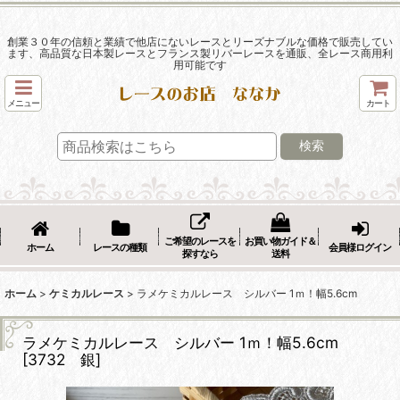
創業３０年の信頼と業績で他店にないレースとリーズナブルな価格で販売してい
ます、高品質な日本製レースとフランス製リバーレースを通販、全レース商用利
用可能です
メニュー
カート
検索
ご希望のレースを
お買い物ガイド＆
ホーム
レースの種類
会員様ログイン
探すなら
送料
ホーム
>
ケミカルレース
>
ラメケミカルレース シルバー 1ｍ！幅5.6cm
ラメケミカルレース シルバー 1ｍ！幅5.6cm
[
3732 銀
]