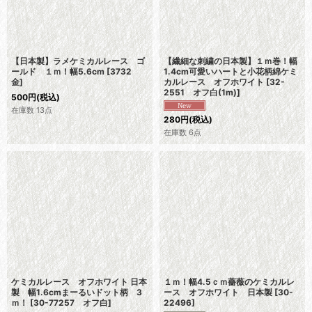
【日本製】ラメケミカルレース ゴ
【繊細な刺繍の日本製】１ｍ巻！幅
ールド １ｍ！幅5.6cm
[
3732
1.4cm可愛いハートと小花柄綿ケミ
金
]
カルレース オフホワイト
[
32-
2551 オフ白(1m)
]
500
円
(税込)
在庫数 13点
280
円
(税込)
在庫数 6点
ケミカルレース オフホワイト 日本
１ｍ！幅4.5ｃｍ薔薇のケミカルレ
製 幅1.6cmまーるいドット柄 3
ース オフホワイト 日本製
[
30-
ｍ！
[
30-77257 オフ白
]
22496
]