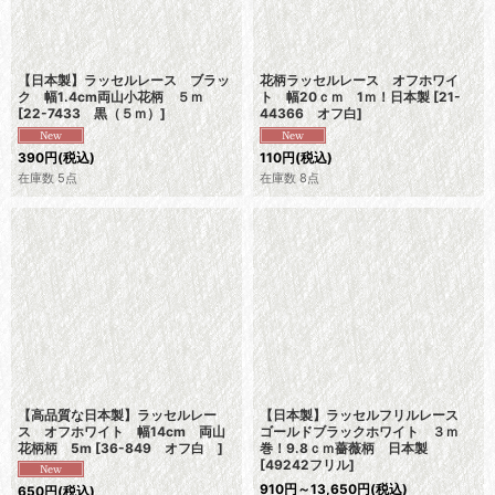
【日本製】ラッセルレース ブラッ
花柄ラッセルレース オフホワイ
ク 幅1.4cm両山小花柄 ５ｍ
ト 幅20ｃｍ 1ｍ！日本製
[
21-
[
22-7433 黒（５ｍ）
]
44366 オフ白
]
390
円
(税込)
110
円
(税込)
在庫数 5点
在庫数 8点
【高品質な日本製】ラッセルレー
【日本製】ラッセルフリルレース
ス オフホワイト 幅14cm 両山
ゴールドブラックホワイト ３ｍ
花柄柄 5m
[
36-849 オフ白
]
巻！9.8ｃｍ薔薇柄 日本製
[
49242フリル
]
910
円
～13,650
円
(税込)
650
円
(税込)