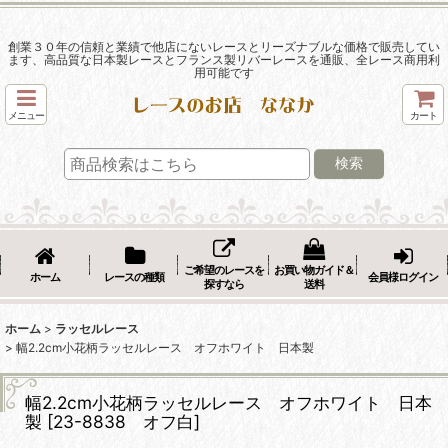
創業３０年の信頼と業績で他店にないレースとリーズナブルな価格で販売してい
ます、高品質な日本製レースとフランス製リバーレースを通販、全レース商用利
用可能です
メニュー
カート
検索
ご希望のレースを
お買い物ガイド＆
ホーム
レースの種類
会員様ログイン
探すなら
送料
ホーム
>
ラッセルレース
>
幅2.2cm小花柄ラッセルレース オフホワイト 日本製
幅2.2cm小花柄ラッセルレース オフホワイト 日本
製
[
23-8838 オフ白
]