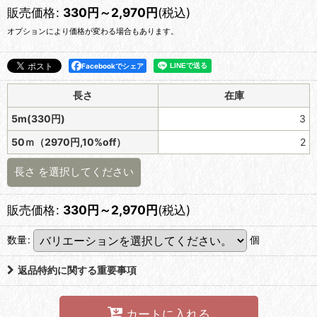
販売価格
:
330
円
～2,970
円
(税込)
オプションにより価格が変わる場合もあります。
Facebookでシェア
長さ
在庫
5m(330円)
3
50ｍ（2970円,10%off）
2
長さ
を選択してください
販売価格
:
330
円
～2,970
円
(税込)
数量
:
個
返品特約に関する重要事項
カートに入れる