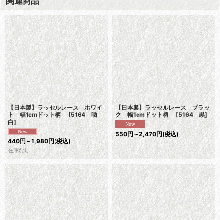
関連商品
【日本製】ラッセルレース ホワイ
【日本製】ラッセルレース ブラッ
ト 幅1cmドット柄
[
5164 晒
ク 幅1cmドット柄
[
5164 黒
]
白
]
550
円
～2,470
円
(税込)
440
円
～1,980
円
(税込)
在庫なし