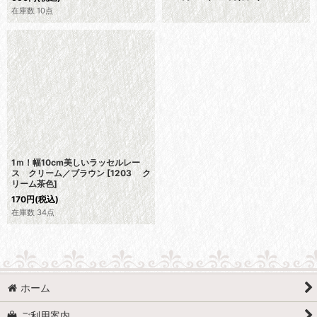
在庫数 10点
1ｍ！幅10cm美しいラッセルレー
ス クリーム／ブラウン
[
1203 ク
リーム茶色
]
170
円
(税込)
在庫数 34点
ホーム
ご利用案内