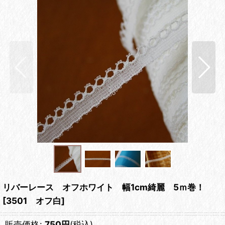
リバーレース オフホワイト 幅1cm綺麗 5ｍ巻！
[
3501 オフ白
]
販売価格
:
750
円
(税込)