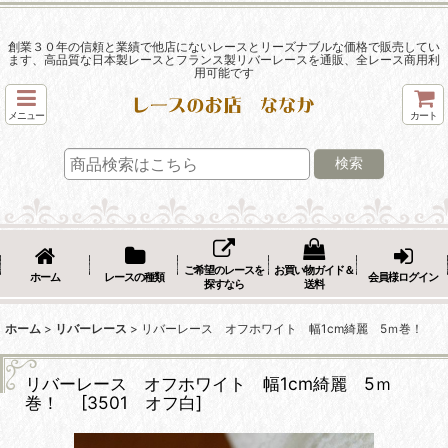
創業３０年の信頼と業績で他店にないレースとリーズナブルな価格で販売してい
ます、高品質な日本製レースとフランス製リバーレースを通販、全レース商用利
用可能です
メニュー
カート
検索
ご希望のレースを
お買い物ガイド＆
ホーム
レースの種類
会員様ログイン
探すなら
送料
ホーム
>
リバーレース
>
リバーレース オフホワイト 幅1cm綺麗 5ｍ巻！
リバーレース オフホワイト 幅1cm綺麗 5ｍ
巻！
[
3501 オフ白
]