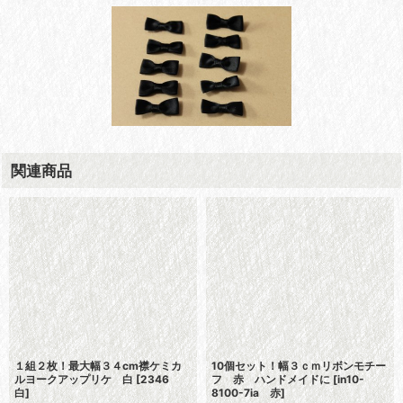
関連商品
１組２枚！最大幅３４cm襟ケミカ
10個セット！幅３ｃｍリボンモチー
ルヨークアップリケ 白
[
2346
フ 赤 ハンドメイドに
[
in10-
白
]
8100-7ia 赤
]