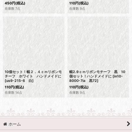
450
円
(税込)
110
円
(税込)
在庫数 7点
在庫数 9点
10個セット！幅２．４ｃｍリボンモ
幅2.9ｃｍリボンモチーフ 黒 10
チーフ ホワイト ハンドメイドに
個セット！ハンドメイドに
[
in10-
[
us9-215-6 白
]
8000-7ia 黒72
]
110
円
(税込)
110
円
(税込)
在庫数 14点
在庫数 9点
ホーム