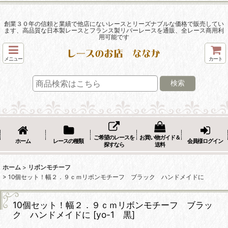
創業３０年の信頼と業績で他店にないレースとリーズナブルな価格で販売してい
ます、高品質な日本製レースとフランス製リバーレースを通販、全レース商用利
用可能です
メニュー
カート
検索
ご希望のレースを
お買い物ガイド＆
ホーム
レースの種類
会員様ログイン
探すなら
送料
ホーム
>
リボンモチーフ
>
10個セット！幅２．９ｃｍリボンモチーフ ブラック ハンドメイドに
10個セット！幅２．９ｃｍリボンモチーフ ブラッ
ク ハンドメイドに
[
yo-1 黒
]