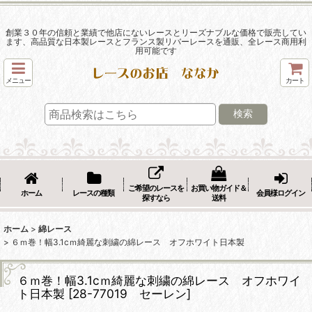
創業３０年の信頼と業績で他店にないレースとリーズナブルな価格で販売してい
ます、高品質な日本製レースとフランス製リバーレースを通販、全レース商用利
用可能です
メニュー
カート
検索
ご希望のレースを
お買い物ガイド＆
ホーム
レースの種類
会員様ログイン
探すなら
送料
ホーム
>
綿レース
>
６ｍ巻！幅3.1cｍ綺麗な刺繍の綿レース オフホワイト日本製
６ｍ巻！幅3.1cｍ綺麗な刺繍の綿レース オフホワイ
ト日本製
[
28-77019 セーレン
]