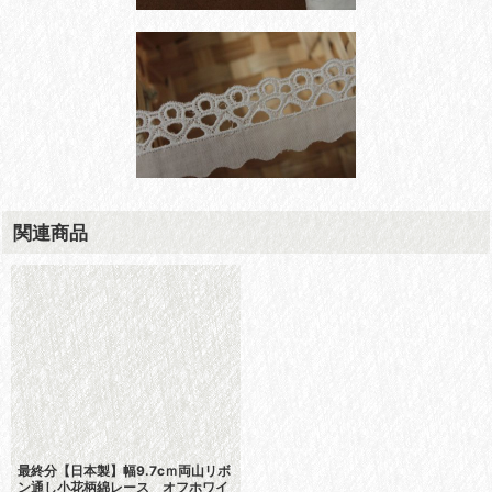
関連商品
最終分【日本製】幅9.7cｍ両山リボ
ン通し小花柄綿レース オフホワイ