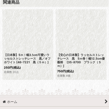
関連商品
【日本製】5ｍ！幅3.1cm可愛いラ
【安心の日本製】ラッセルストレッ
ッセルストレッチレース 黒／オフ
チレース 黒 5ｍ巻！幅12,5cm薔
ホワイト
[
46-7221 黒（５ｍ）
]
薇柄
[
35-8700 ブラック（５
ｍ）
]
250
円
(税込)
750
円
(税込)
在庫数 20点
在庫数 4個
ホーム