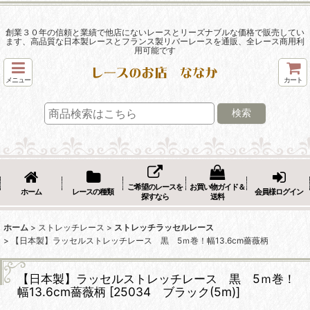
創業３０年の信頼と業績で他店にないレースとリーズナブルな価格で販売してい
ます、高品質な日本製レースとフランス製リバーレースを通販、全レース商用利
用可能です
メニュー
カート
検索
ご希望のレースを
お買い物ガイド＆
ホーム
レースの種類
会員様ログイン
探すなら
送料
ホーム
>
ストレッチレース
>
ストレッチラッセルレース
>
【日本製】ラッセルストレッチレース 黒 5ｍ巻！幅13.6cm薔薇柄
【日本製】ラッセルストレッチレース 黒 5ｍ巻！
幅13.6cm薔薇柄
[
25034 ブラック(5m)
]