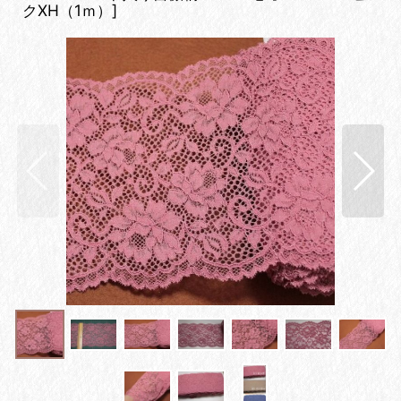
クXH（1ｍ）
]