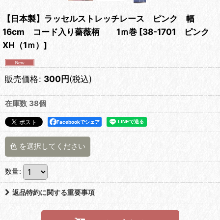
【日本製】ラッセルストレッチレース ピンク 幅
16cm コード入り薔薇柄 1ｍ巻
[
38-1701 ピンク
XH（1ｍ）
]
販売価格
:
300
円
(税込)
在庫数 38個
Facebookでシェア
色
を選択してください
数量
:
返品特約に関する重要事項