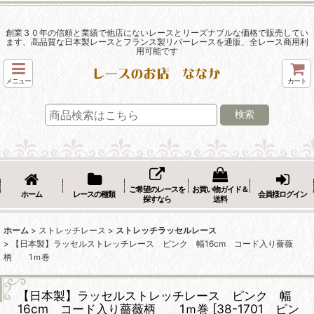
創業３０年の信頼と業績で他店にないレースとリーズナブルな価格で販売してい
ます、高品質な日本製レースとフランス製リバーレースを通販、全レース商用利
用可能です
メニュー
カート
検索
ご希望のレースを
お買い物ガイド＆
ホーム
レースの種類
会員様ログイン
探すなら
送料
ホーム
>
ストレッチレース
>
ストレッチラッセルレース
>
【日本製】ラッセルストレッチレース ピンク 幅16cm コード入り薔薇
柄 1ｍ巻
【日本製】ラッセルストレッチレース ピンク 幅
16cm コード入り薔薇柄 1ｍ巻
[
38-1701 ピン