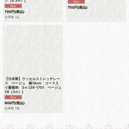
ク（4.3ｍ）
]
750
円
(税込)
700
円
(税込)
在庫数 1点
【日本製】ラッセルストレッチレー
ス ベージュ 幅16cm コード入
り薔薇柄 3ｍ
[
39-1701 ベージュ
26（3ｍ）
]
900
円
(税込)
在庫数 1個