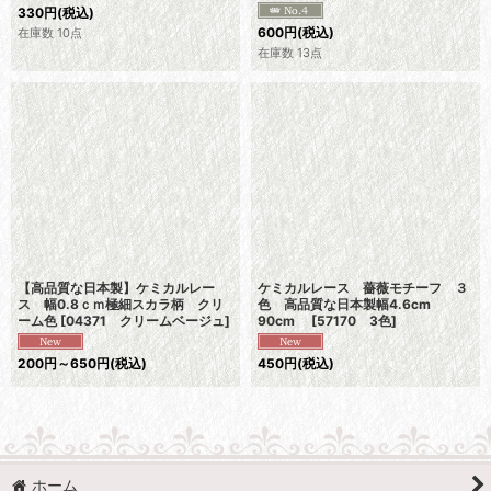
330
円
(税込)
600
円
(税込)
在庫数 10点
在庫数 13点
【高品質な日本製】ケミカルレー
ケミカルレース 薔薇モチーフ ３
ス 幅0.8ｃｍ極細スカラ柄 クリ
色 高品質な日本製幅4.6cm
ーム色
[
04371 クリームベージュ
]
90cm
[
57170 3色
]
200
円
～650
円
(税込)
450
円
(税込)
ホーム