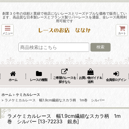
創業３０年の信頼と業績で他店にないレースとリーズナブルな価格で販売してい
ます、高品質な日本製レースとフランス製リバーレースを通販、全レース商用利
用可能です
メニュー
カート
検索
ご希望のレースを
お買い物ガイド＆
ホーム
レースの種類
会員様ログイン
探すなら
送料
ホーム
>
ケミカルレース
>
ラメケミカルレース 幅1.9cm繊細なスカラ柄 1m巻 シルバー
ラメケミカルレース 幅1.9cm繊細なスカラ柄 1m
巻 シルバー
[
13-72233 銀糸
]