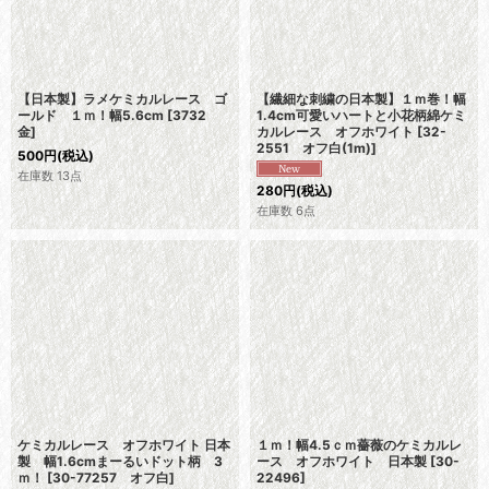
【日本製】ラメケミカルレース ゴ
【繊細な刺繍の日本製】１ｍ巻！幅
ールド １ｍ！幅5.6cm
[
3732
1.4cm可愛いハートと小花柄綿ケミ
金
]
カルレース オフホワイト
[
32-
2551 オフ白(1m)
]
500
円
(税込)
在庫数 13点
280
円
(税込)
在庫数 6点
ケミカルレース オフホワイト 日本
１ｍ！幅4.5ｃｍ薔薇のケミカルレ
製 幅1.6cmまーるいドット柄 3
ース オフホワイト 日本製
[
30-
ｍ！
[
30-77257 オフ白
]
22496
]