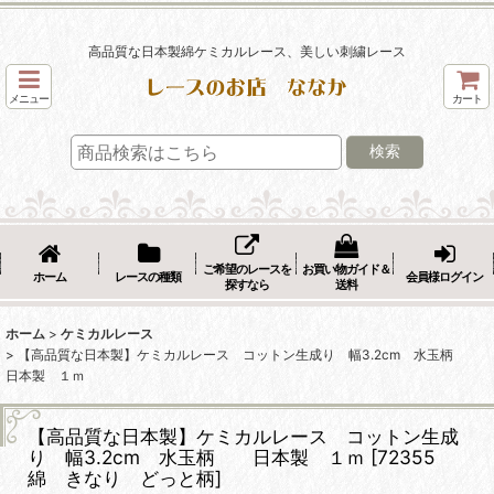
高品質な日本製綿ケミカルレース、美しい刺繍レース
メニュー
カート
検索
ご希望のレースを
お買い物ガイド＆
ホーム
レースの種類
会員様ログイン
探すなら
送料
ホーム
>
ケミカルレース
>
【高品質な日本製】ケミカルレース コットン生成り 幅3.2cm 水玉柄
日本製 １ｍ
【高品質な日本製】ケミカルレース コットン生成
り 幅3.2cm 水玉柄 日本製 １ｍ
[
72355
綿 きなり どっと柄
]