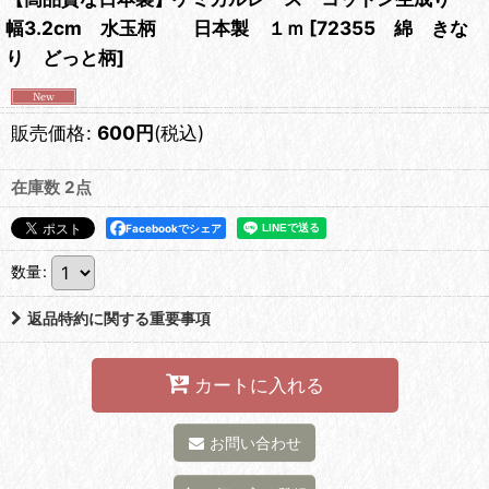
幅3.2cm 水玉柄 日本製 １ｍ
[
72355 綿 きな
り どっと柄
]
販売価格
:
600
円
(税込)
在庫数 2点
Facebookでシェア
数量
:
返品特約に関する重要事項
カートに入れる
お問い合わせ