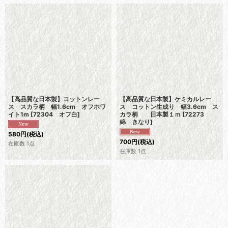
【高品質な日本製】コットンレー
【高品質な日本製】ケミカルレー
ス スカラ柄 幅1.6cm オフホワ
ス コットン生成り 幅3.6cm ス
イト1m
[
72304 オフ白
]
カラ柄 日本製１ｍ
[
72273
綿 きなり
]
580
円
(税込)
700
円
(税込)
在庫数 1点
在庫数 1点