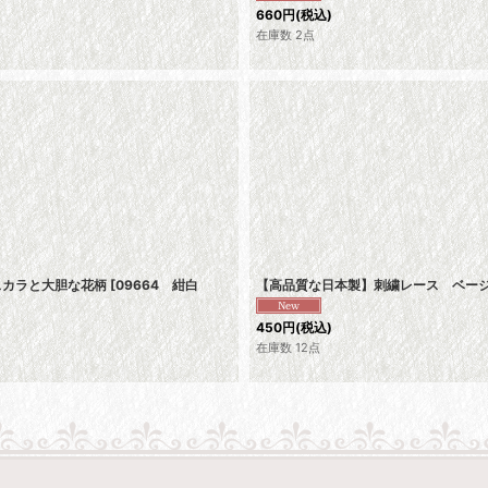
660
円
(税込)
在庫数 2点
スカラと大胆な花柄
[
09664 紺白
【高品質な日本製】刺繍レース ベージ
450
円
(税込)
在庫数 12点