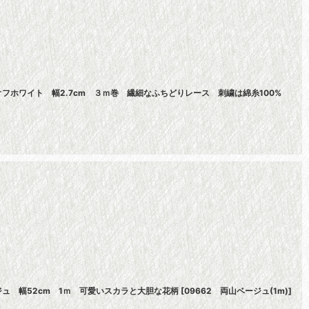
フホワイト 幅2.7cm ３ｍ巻 繊細なふちどりレース 刺繍は綿糸100%
ュ 幅52cm 1ｍ 可愛いスカラと大胆な花柄
[
09662 両山ベージュ(1m)
]