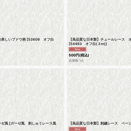
の美しいブドウ柄
[
53609 オフ白
【高品質な日本製】チュールレース オ
[
54493 オフ白(３m)
]
500
円
(税込)
在庫数 1点
ーゼ風
[
ガーゼ風 刺しゅうレース黒
【高品質な日本製】刺繍レース ベージ