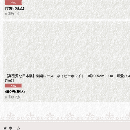
770
円
(税込)
在庫数 1点
【高品質な日本製】刺繍レース ネイビーホワイト 幅19.5cm 1ｍ 可愛い
(1m)
]
450
円
(税込)
在庫数 2点
ホーム