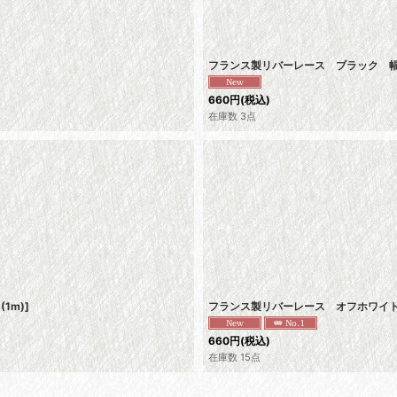
フランス製リバーレース ブラック 幅
660
円
(税込)
在庫数 3点
(1m)
]
フランス製リバーレース オフホワイト
660
円
(税込)
在庫数 15点