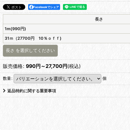
Facebookでシェア
長さ
1m(990円)
31ｍ（27700円 10％ｏｆｆ)
長さ
を選択してください
販売価格
:
990
円
～27,700
円
(税込)
数量
:
個
返品特約に関する重要事項