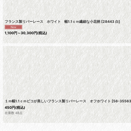
フランス製リバーレース ホワイト 幅1.1ｃｍ繊細な小花柄
[
28443 白
]
1,100
円
～30,300
円
(税込)
１ｍ幅1.1ｃｍピコが美しいフランス製リバーレース オフホワイト
[
56-35563
450
円
(税込)
在庫数 48点