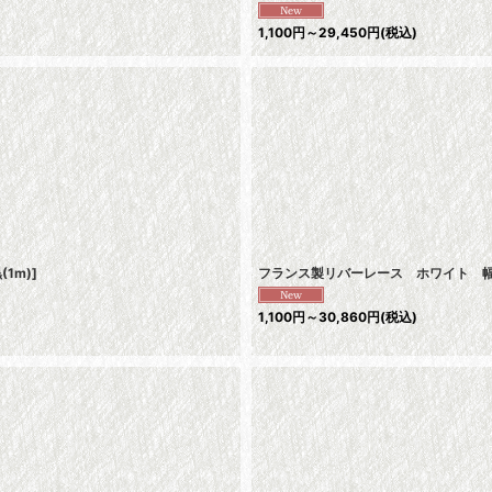
1,100
円
～29,450
円
(税込)
(1m)
]
フランス製リバーレース ホワイト 幅
1,100
円
～30,860
円
(税込)