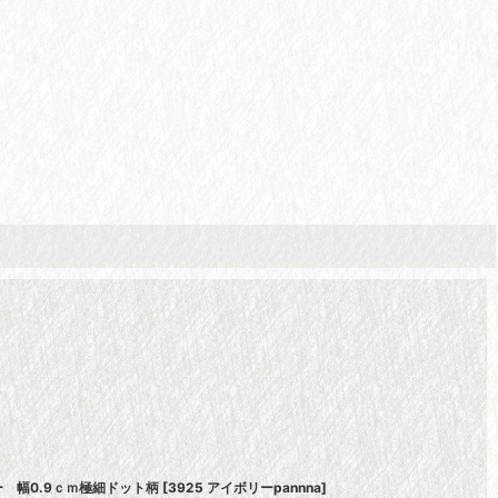
 幅0.9ｃｍ極細ドット柄
[
3925 アイボリーpannna
]