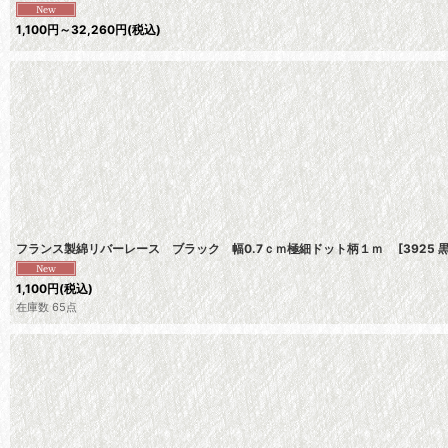
1,100
円
～32,260
円
(税込)
フランス製綿リバーレース ブラック 幅0.7ｃｍ極細ドット柄１ｍ
[
3925 黒
1,100
円
(税込)
在庫数 65点