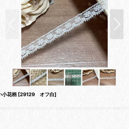
い小花柄
[
29129 オフ白
]