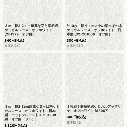
３ｍ！幅2.2ｃｍ綺麗な花と葉柄綿
計10枚！幅４ｃｍ大小の葉っぱの綿
ケミカルレース オフホワイト
ケミカルレース オフホワイト 日
[
201979 オフ白
]
本製
[
32-201608 オフ白
]
840
円
(税込)
300
円
(税込)
在庫数 3点
在庫数 14点
３ｍ！幅2.8cm綺麗な葉っぱ柄ケミ
３枚組！薔薇柄綿ケミカルアップリ
カルレース オフホワイト 日本
ケ オフホワイト
[
88907
]
製 コットンレース
[
31-201298
600
円
(税込)
綿 オフ白（３ｍ）
]
在庫数 1点
1,320
円
(税込)