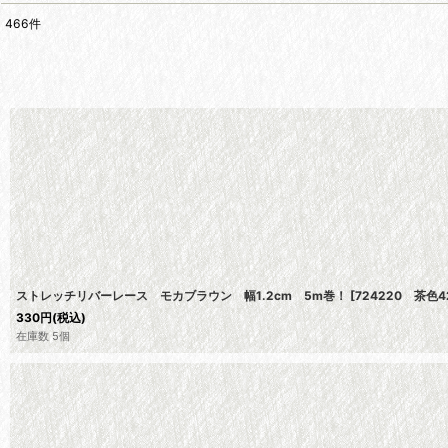
466
件
表示数
:
在庫あり
並び順
:
ストレッチリバーレース モカブラウン 幅1.2cm 5m巻！
[
724220 茶色
330
円
(税込)
在庫数 5個