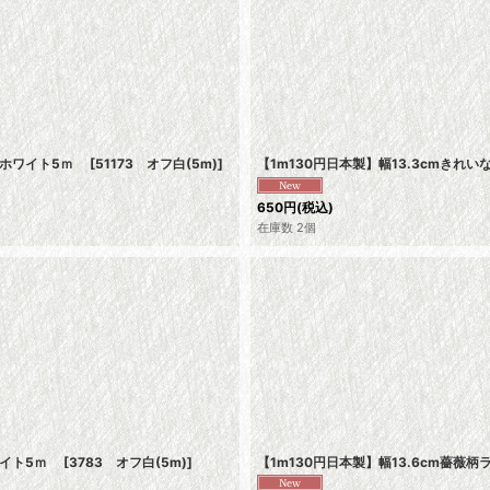
オフホワイト5ｍ
[
51173 オフ白(5m)
]
【1m130円日本製】幅13.3cmき
650
円
(税込)
在庫数 2個
ワイト5ｍ
[
3783 オフ白(5m)
]
【1m130円日本製】幅13.6cm薔