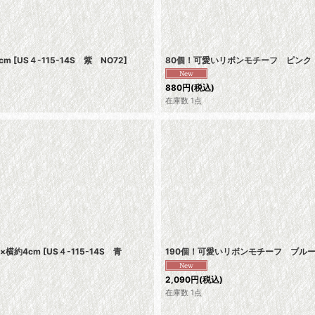
cm
[
US４-115-14S 紫 NO72
]
80個！可愛いリボンモチーフ ピンク 
880
円
(税込)
在庫数 1点
×横約4cm
[
US４-115-14S 青
190個！可愛いリボンモチーフ ブルー
2,090
円
(税込)
在庫数 1点