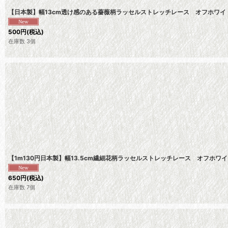
【日本製】幅13cm透け感のある薔薇柄ラッセルストレッチレース オフホワ
500
円
(税込)
在庫数 3個
【1m130円日本製】幅13.5cm繊細花柄ラッセルストレッチレース オフホワ
650
円
(税込)
在庫数 7個