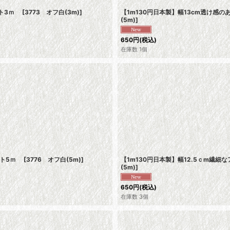
イト3ｍ
[
3773 オフ白(3m)
]
【1m130円日本製】幅13cm透け
(5m)
]
650
円
(税込)
在庫数 1個
イト5ｍ
[
3776 オフ白(5m)
]
【1m130円日本製】幅12.5ｃm
(5m)
]
650
円
(税込)
在庫数 3個