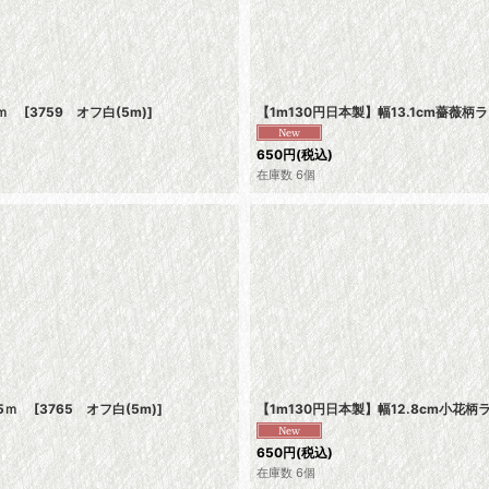
5ｍ
[
3759 オフ白(5m)
]
【1m130円日本製】幅13.1cm薔
650
円
(税込)
在庫数 6個
ト5ｍ
[
3765 オフ白(5m)
]
【1m130円日本製】幅12.8cm小
650
円
(税込)
在庫数 6個