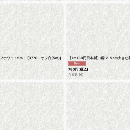
 オフホワイト5ｍ
[
3770 オフ白(5m)
]
【1m130円日本製】幅12.５cm大
780
円
(税込)
在庫数 1個