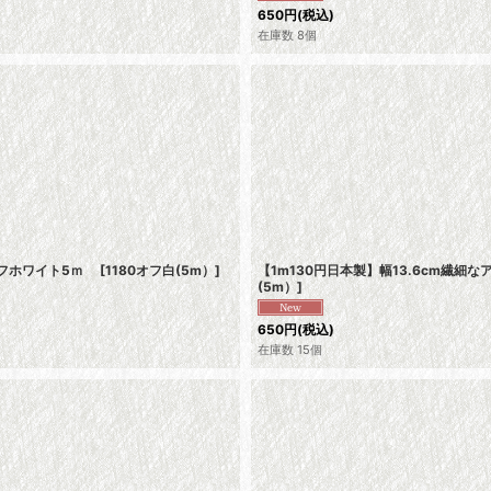
650
円
(税込)
在庫数 8個
オフホワイト5ｍ
[
1180オフ白(5m）
]
【1m130円日本製】幅13.6cm繊
(5m）
]
650
円
(税込)
在庫数 15個