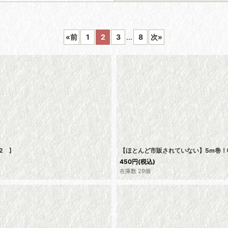
«
前
1
2
3
...
8
次
»
絞り込む
42
]
【ほとんど市販されていない】5m巻！
450
円
(税込)
在庫数 29個