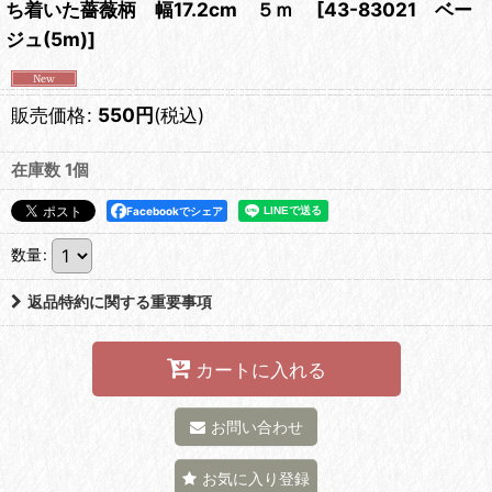
ち着いた薔薇柄 幅17.2cm ５ｍ
[
43-83021 ベー
ジュ(5m)
]
販売価格
:
550
円
(税込)
在庫数 1個
Facebookでシェア
数量
:
返品特約に関する重要事項
カートに入れる
お問い合わせ
お気に入り登録