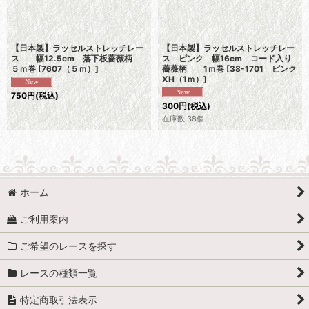
【日本製】ラッセルストレッチレー
【日本製】ラッセルストレッチレー
ス 幅12.5cm 落下板薔薇柄
ス ピンク 幅16cm コード入り
５ｍ巻
[
7607（５ｍ）
]
薔薇柄 1ｍ巻
[
38-1701 ピンク
XH（1ｍ）
]
750
円
(税込)
300
円
(税込)
在庫数 38個
ホーム
ご利用案内
ご希望のレースを探す
レースの種類一覧
特定商取引法表示