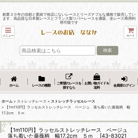
創業３０年の信頼と業績で他店にないレースとリーズナブルな価格で販売してい
ます、高品質な日本製レースとフランス製リバーレースを通販、全レース商用利
用可能です
メニュー
カート
検索
ご希望のレースを
お買い物ガイド＆
ホーム
レースの種類
会員様ログイン
探すなら
送料
ホーム
>
ストレッチレース
>
ストレッチラッセルレース
>
【1m110円】ラッセルストレッチレース ベージュ 落ち着いた薔薇柄 幅
17.2cm ５ｍ
【1m110円】ラッセルストレッチレース ベージュ
落ち着いた薔薇柄 幅17.2cm ５ｍ
[
43-83021