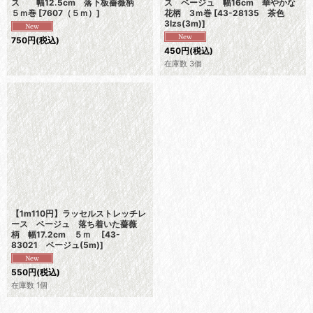
ス 幅12.5cm 落下板薔薇柄
ス ベージュ 幅16cm 華やかな
５ｍ巻
[
7607（５ｍ）
]
花柄 3ｍ巻
[
43-28135 茶色
3lzs(3m)
]
750
円
(税込)
450
円
(税込)
在庫数 3個
【1m110円】ラッセルストレッチレ
ース ベージュ 落ち着いた薔薇
柄 幅17.2cm ５ｍ
[
43-
83021 ベージュ(5m)
]
550
円
(税込)
在庫数 1個