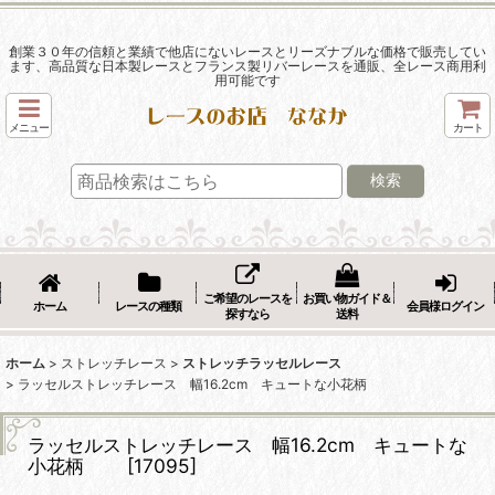
創業３０年の信頼と業績で他店にないレースとリーズナブルな価格で販売してい
ます、高品質な日本製レースとフランス製リバーレースを通販、全レース商用利
用可能です
メニュー
カート
検索
ご希望のレースを
お買い物ガイド＆
ホーム
レースの種類
会員様ログイン
探すなら
送料
ホーム
>
ストレッチレース
>
ストレッチラッセルレース
>
ラッセルストレッチレース 幅16.2cm キュートな小花柄
ラッセルストレッチレース 幅16.2cm キュートな
小花柄
[
17095
]