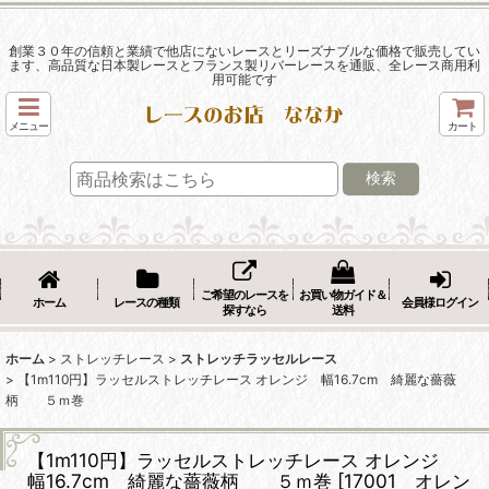
創業３０年の信頼と業績で他店にないレースとリーズナブルな価格で販売してい
ます、高品質な日本製レースとフランス製リバーレースを通販、全レース商用利
用可能です
メニュー
カート
検索
ご希望のレースを
お買い物ガイド＆
ホーム
レースの種類
会員様ログイン
探すなら
送料
ホーム
>
ストレッチレース
>
ストレッチラッセルレース
>
【1m110円】ラッセルストレッチレース オレンジ 幅16.7cm 綺麗な薔薇
柄 ５ｍ巻
【1m110円】ラッセルストレッチレース オレンジ
幅16.7cm 綺麗な薔薇柄 ５ｍ巻
[
17001 オレン