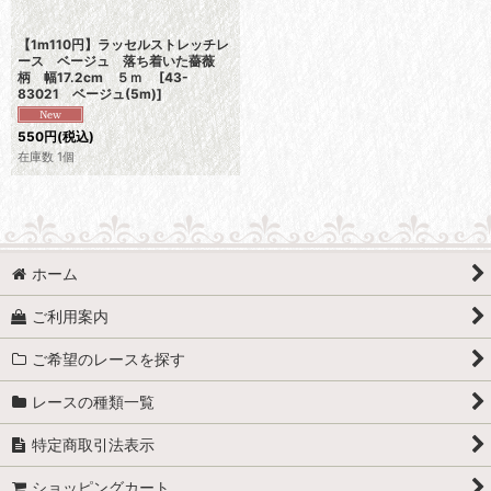
【1m110円】ラッセルストレッチレ
ース ベージュ 落ち着いた薔薇
柄 幅17.2cm ５ｍ
[
43-
83021 ベージュ(5m)
]
550
円
(税込)
在庫数 1個
ホーム
ご利用案内
ご希望のレースを探す
レースの種類一覧
特定商取引法表示
ショッピングカート