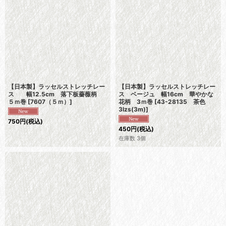
【日本製】ラッセルストレッチレー
【日本製】ラッセルストレッチレー
ス 幅12.5cm 落下板薔薇柄
ス ベージュ 幅16cm 華やかな
５ｍ巻
[
7607（５ｍ）
]
花柄 3ｍ巻
[
43-28135 茶色
3lzs(3m)
]
750
円
(税込)
450
円
(税込)
在庫数 3個